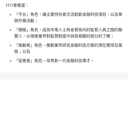
FFO會擔當：
「平台」角色，讓主要持份者交流創新金融科技項目，以及舉
辦外展活動；
「橋樑」角色，成為市場人士與金管局內的監管人員之間的聯
繫人，以增進業界對監管制度中與其相關的部分的了解；
「推動者」角色，推動業界研究金融科技方案的潛在應用及風
險；以及
「促進者」角色，培育新一代金融科技專才。
金管局的金融科技舉措
2017年，金管局推出七項推動
智慧銀行
的舉措，並於2021年6月公
布「
金融科技2025
」策略，推動香港金融科技發展。
在「金融科技2025」堅實的基礎上，金管局於2025年11月公布「金
融科技2030」，旨在將香港發展成為一個穩健、有韌性與前瞻性的