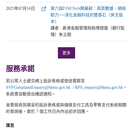
2025年07月16日
第六屆FiNETech開幕辭：高質數據、網絡
韌力──深化金融科技的雙基石（英文版
本）
講者 : 香港金融管理局助理總裁（銀行監
理）朱立翹
更多
服務承諾
若公眾人士遞交網上投訴表格或發送電郵至
SVFComplaintEnquiry@hkma.gov.hk
/
RPS_enquiry@hkma.gov.hk
，
系統會自動發出確認通知。
金管局收到填妥的投訴表格或與儲值支付工具及零售支付系統相關
的查詢後，會於 7 個工作日內作出初步回應。
匯思