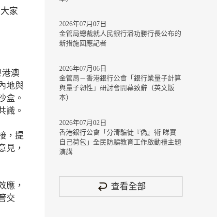
，大家
2026年07月07日
金管局總裁就人民銀行潘功勝行長公布的
新措施回應記者
2026年07月06日
粵港澳
金管局－香港銀行公會「銀行業量子計算
內地與
與量子韌性」研討會開幕致辭（英文版
沙盒。
本）
共識。
2026年07月02日
香港銀行公會「分清騙徒『偽』術 睇實
接，提
自己荷包」全民防騙教育工作啟動禮主題
意見，
演講
效應，
查看全部
管交