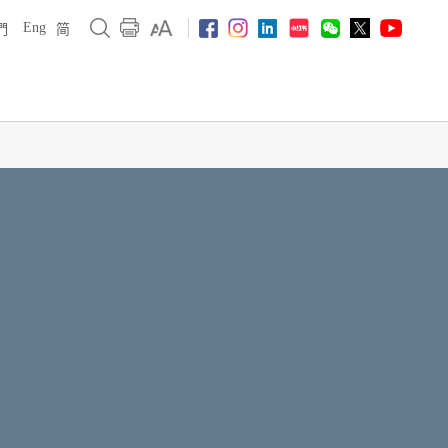
Eng
們
简