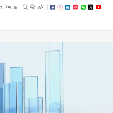
Eng
們
简