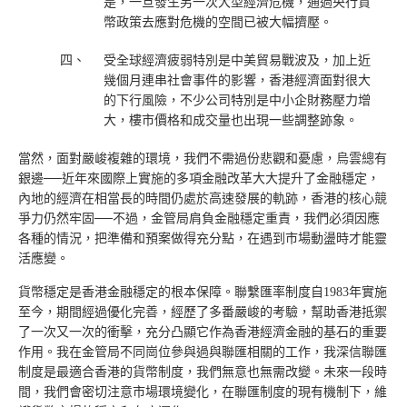
是，一旦發生另一次大型經濟危機，通過央行貨
幣政策去應對危機的空間已被大幅擠壓。
四、
受全球經濟疲弱特別是中美貿易戰波及，加上近
幾個月連串社會事件的影響，香港經濟面對很大
的下行風險，不少公司特別是中小企財務壓力增
大，樓市價格和成交量也出現一些調整跡象。
當然，面對嚴峻複雜的環境，我們不需過份悲觀和憂慮，烏雲總有
銀邊──近年來國際上實施的多項金融改革大大提升了金融穩定，
內地的經濟在相當長的時間仍處於高速發展的軌跡，香港的核心競
爭力仍然牢固──不過，金管局肩負金融穩定重責，我們必須因應
各種的情況，把準備和預案做得充分點，在遇到市場動盪時才能靈
活應變。
貨幣穩定是香港金融穩定的根本保障。聯繫匯率制度自1983年實施
至今，期間經過優化完善，經歷了多番嚴峻的考驗，幫助香港抵禦
了一次又一次的衝擊，充分凸顯它作為香港經濟金融的基石的重要
作用。我在金管局不同崗位參與過與聯匯相關的工作，我深信聯匯
制度是最適合香港的貨幣制度，我們無意也無需改變。未來一段時
間，我們會密切注意市場環境變化，在聯匯制度的現有機制下，維