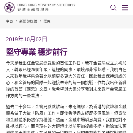
主頁
/
新聞與媒體
/
匯思
2019年10月02日
堅守專業 穩步前行
今天是我出任金管局總裁後的首個工作日，我在金管局成立之初加
入，轉眼已經26個年頭，這裡的同事、環境都非常熟悉。我明白在
未來數年我將肩負著比以前更多更大的責任，因此我會保持謙虛的
心，和金管局的團隊一起迎接未來的每一個挑戰。作為我出任新職
後的首篇《匯思》文章，我希望與大家分享我對未來數年金管局工
作方向的一些看法。
過去二十多年，金管局默默耕耘、未雨綢繆，為香港的貨幣和金融
體系做了大量「防風」工作。即使香港過去經歷多個風浪，但貨幣
和金融體系仍然保持穩健。然而，金融市場瞬息萬變，我們絕對不
能掉以輕心，而且現在的大環境比以前更加複雜多變。撇除無法預
測的黑天鵝事件，在可見的一段時間，我們要有應對各種挑戰和變