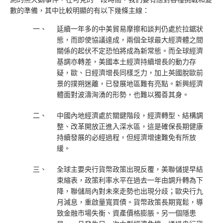
數的準備，其中比較明顯的有以下幾條主線：
一、
延續一年多的中美貿易摩擦和談判仍處於拉鋸狀
態，而即使協議達成，兩個全球最大經濟體之間
關係的起伏不定恐怕將成為新常態。而全球經濟
基調亦轉差，美國本土經濟持續增長的動力存
疑，歐、日經濟增長同樣乏力，加上英國脫歐前
景的撲朔迷離，已發展地區難有亮點。新興經濟
體面對波濤洶湧的形勢，也難以獨善其身。
二、
中國內地經濟處於關鍵階段，經濟轉型、結構調
整、改革開放正進入深水區，這是確保長期健康
持續發展的必經過程，但經濟增速難免有所放
緩。
三、
全球主要央行貨幣政策出現反覆，美聯儲提早結
束縮表，政策利率水平在過去一年由調升轉為下
降，聯儲局內對未來走勢也出現分歧；歐央行九
月減息，重啟量寬買債。貨幣政策長期寬鬆，導
致金融市場失衡、資產價格膨脹。另一個隱患