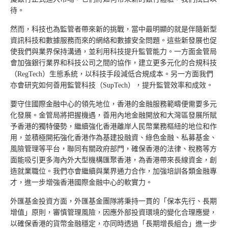
待。
然而，科技也為監管者帶來新的挑戰，當中最明顯的就是伴隨新型
資訊科技和數據服務而來的網絡和數據安全問題。這些新發展也促
使我們與業界保持溝通，並利用科技提升監管能力。一方面金管局
會加強銀行業界和科技公司之間的協作，建立更多元化的合規科技
（RegTech）生態系統，以科技手段減低合規成本。另一方面我們
亦會研究如何善用監管科技（SupTech），提升監管效率和成效。
要守住國際金融中心的領先地位，香港的金融服務範疇便需要多元
化發展。金管局將把握機遇，善用內地金融開放和大灣區發展所賦
予香港的獨特優勢，繼續強化香港離岸人民幣業務樞紐的地位和作
用，並積極開拓強化香港作為基建投融資、綠色金融、私募基金、
風險管理等平台，聯同有關政府部門，確保香港的法律、稅務等方
面能吸引更多海內外大型機構匯聚香港，為香港帶來長線資金，創
造就業職位。我們亦會繼續與業界通力合作，加強培訓各類金融專
才，進一步增強香港國際金融中心的軟實力。
外匯基金投資方面，外匯基金團隊將秉持一貫的「保本先行、長期
增值」原則，審慎管理風險，因應外部投資環境的變化合理應變，
以確保香港的貨幣金融穩定，亦同時透過「長期增長組合」進一步