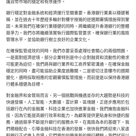
護貨幣市場的穩定和有序運作。
銀行穩定對金融系統和經濟運行至關重要。香港銀行業素以穩健著
稱，並在過去十年歷經多輪針對樓宇按揭的逆週期審慎措施得到鞏
固。未來我們在確保行業穩健的同時，將繼續提升香港銀行的整體
競爭力。我們亦將繼續落實執行國際監管要求，確保銀行業的風險
管理水平，並協助銀行樹立良好的企業文化。
在確保監管成效的同時，我們亦要妥善處理社會關心的兩個問題，
一是面對經濟逆境，部分企業特別是中小企對融資和流動性的需求
可能更為迫切，我們將與銀行業界和工商界緊密溝通，在確保金融
穩定的同時，盡可能協助企業度過難關。二是密切注意樓市的週期
變化，適時採取相應的宏觀審慎監管措施，而前提是以保持香港銀
行體系穩健為目標。
對金融界和金管局而言，另一個挑戰與機遇並存的大趨勢是科技的
快速發展。人工智能、大數據、雲計算、區塊鏈，正逐步應用於包
括銀行在內的金融業，科技企業也加快進軍金融。我們擁抱金融科
技，因為它能提高銀行效率和能力，為顧客提供更貼身和快捷的服
務，通過競爭不斷提升銀行的服務水平。在風險為本的基礎下，我
們積極配合、引導金融科技在香港的發展。很快我們將迎來八家虛
擬銀行正式進入市場，它們將如何帶來新的銀行體驗，我們拭目以