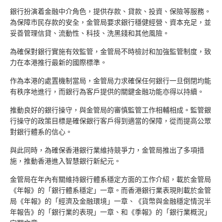
銀行扮演着金融中介角色，提供存款、貸款、投資、保險等服務。
為保障市民存款的安全，金管局要求銀行穩健經營、資本充足，並
妥善管理信貸、流動性、科技、洗黑錢和其他風險。
為確保對銀行實施有效監管，金管局不時檢討和加強監管制度，致
力在本港推行最新的國際標準。
作為本港的處置機制當局，金管局力求確保任何銀行一旦倒閉均能
有秩序地進行，而銀行為客戶提供的關鍵金融功能亦得以持續。
推動良好的銀行操守，與金管局的審慎監管工作相輔相成。監管銀
行操守的政策目標是確保銀行客戶得到適當的保障，從而提高公眾
對銀行體系的信心。
與此同時，為確保香港銀行業維持競爭力，金管局推出了多項措
施，推動香港進入智慧銀行新紀元。
金管局在年內有關維持銀行體系穩定方面的工作介紹，載於金管局
《年報》的「銀行體系穩定」一章。而香港銀行業表現則載於金管
局《年報》的「經濟及金融環境」一章、《貨幣與金融穩定情況半
年報告》的「銀行業的表現」一章、和《季報》的「銀行業概況」