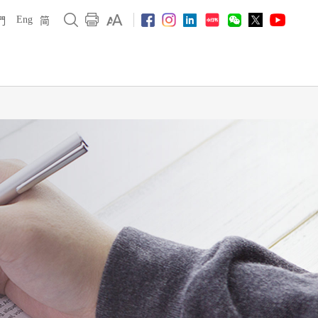
Eng
們
简