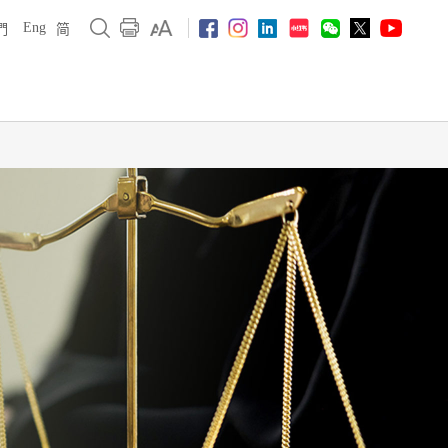
Eng
們
简