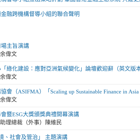
續金融跨機構督導小組的聯合聲明
港場主旨演講
局余偉文
心「綠化建設：應對亞洲氣候變化」論壇歡迎辭（英文版
局余偉文
SIFMA）「Scaling up Sustainable Finance 
局余偉文
會暨ESG大獎頒獎典禮開幕演講
理局助理總裁（外事）陳維民
環境、社會及管治」 主題演講