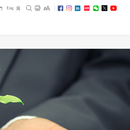
Eng
們
简