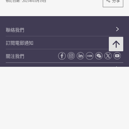
分享
修訂日期 : 2025年03月19日
聯絡我們
訂閱電郵通知
關注我們
常用資料
公開資料
無障礙瀏覽
年度整合開放數據計劃（包含空間數據計劃）
平等機會
私隱政策聲明
保安資料
網頁指南
使用條款及條件
符合萬維網聯盟有關無障礙網頁設計指引中2A級別的要求
無障礙網頁嘉許計劃
香港品牌
防貪諮詢服務(CPAS)
© 2026 年香港金融管理局。版權所有。