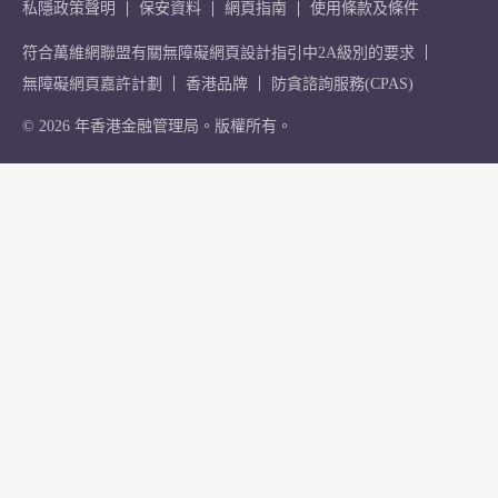
私隱政策聲明
保安資料
網頁指南
使用條款及條件
符合萬維網聯盟有關無障礙網頁設計指引中2A級別的要求
無障礙網頁嘉許計劃
香港品牌
防貪諮詢服務(CPAS)
© 2026 年香港金融管理局。版權所有。