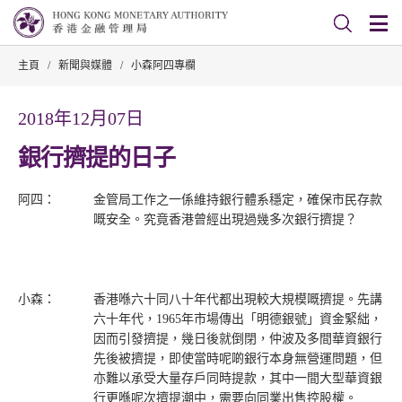
主頁
/
新聞與媒體
/
小森阿四專欄
2018年12月07日
銀行擠提的日子
阿四：
金管局工作之一係維持銀行體系穩定，確保市民存款
嘅安全。究竟香港曾經出現過幾多次銀行擠提？
小森：
香港喺六十同八十年代都出現較大規模嘅擠提。先講
六十年代，1965年市場傳出「明德銀號」資金緊絀，
因而引發擠提，幾日後就倒閉，仲波及多間華資銀行
先後被擠提，即使當時呢啲銀行本身無營運問題，但
亦難以承受大量存戶同時提款，其中一間大型華資銀
行更喺呢次擠提潮中，需要向同業出售控股權。