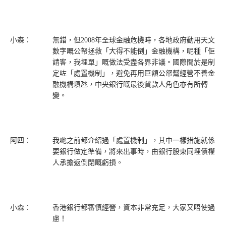
小森：
無錯，但2008年全球金融危機時，各地政府動用天文
數字嘅公帑拯救「大得不能倒」金融機構，呢種「佢
請客，我埋單」嘅做法受盡各界非議。國際間於是制
定咗「處置機制」，避免再用巨額公帑幫經營不善金
融機構填氹，中央銀行嘅最後貸款人角色亦有所轉
變。
阿四：
我哋之前都介紹過「處置機制」，其中一樣措施就係
要銀行做定準備，將來出事時，由銀行股東同埋債權
人承擔返倒閉嘅虧損。
小森：
香港銀行都審慎經營，資本非常充足，大家又唔使過
慮！