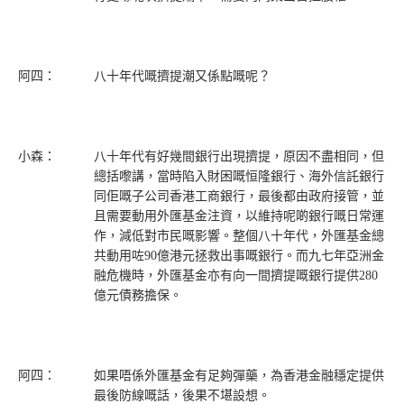
阿四：
八十年代嘅擠提潮又係點嘅呢？
小森：
八十年代有好幾間銀行出現擠提，原因不盡相同，但
總括嚟講，當時陷入財困嘅恒隆銀行、海外信託銀行
同佢嘅子公司香港工商銀行，最後都由政府接管，並
且需要動用外匯基金注資，以維持呢啲銀行嘅日常運
作，減低對市民嘅影響。整個八十年代，外匯基金總
共動用咗90億港元拯救出事嘅銀行。而九七年亞洲金
融危機時，外匯基金亦有向一間擠提嘅銀行提供280
億元債務擔保。
阿四：
如果唔係外匯基金有足夠彈藥，為香港金融穩定提供
最後防線嘅話，後果不堪設想。