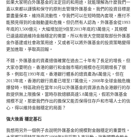
如果大家明白外匯基金的法定目的和用途，就能理解為什麼我們一
直以來都以謹慎和保守的原則去管理外匯基金。我們的投資目標是
要盡量保本，維持高流動性，令我們可以在短時間內套現，應付不
能預見得到的金融動盪和危機。但仍然有人認為，外匯基金從1993
年底的3,500億元，大幅增加近9倍至2013年底的3萬億元，其規模
已遠遠超過維持金融穩定的需要，所以有很大空間提取部份外匯基
金作基建或社會政策用途，又或者可以將外匯基金的投資策略變得
更加進取，爭取高回報。
不錯，外匯基金的資產總值確實在過去二十年有了長足的增長，但
大家亦要明白，香港的銀行和金融市場的規模亦在同期增長了很
多。例如在1993年底，香港銀行體系的總資產為6萬億元，但在
2013年底，香港的銀行資產已增至17萬億元。2008年全球金融危機
爆發時，特區政府在當年10月以外匯基金的資源去為全港銀行的存
款提供無上限擔保，當時存款總額高達5.8萬億元，假若外匯基金
規模不足，那麼我們作出的擔保又能否保得住存戶和市場人士的信
心，得以維持金融穩定的局面？
強大後盾 穩定基石
我想用另外一個例子去說明外匯基金的規模對金融穩定的重要性。