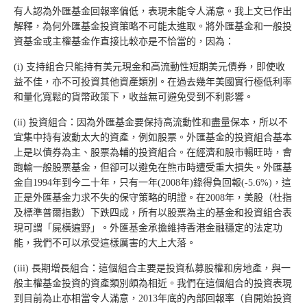
有人認為外匯基金回報率偏低，表現未能令人滿意。我上文已作出
解釋，為何外匯基金投資策略不可能太進取。將外匯基金和一般投
資基金或主權基金作直接比較亦是不恰當的，因為：
(i) 支持組合只能持有美元現金和高流動性短期美元債券，即使收
益不佳，亦不可投資其他資產類別。在過去幾年美國實行極低利率
和量化寬鬆的貨幣政策下，收益無可避免受到不利影響。
(ii) 投資組合：因為外匯基金要保持高流動性和盡量保本，所以不
宜集中持有波動太大的資產，例如股票。外匯基金的投資組合基本
上是以債券為主、股票為輔的投資組合。在經濟和股市暢旺時，會
跑輸一般股票基金，但卻可以避免在熊市時遭受重大損失。外匯基
金自1994年到今二十年，只有一年(2008年)錄得負回報(-5.6%)，這
正是外匯基金力求不失的保守策略的明證。在2008年，美股（杜指
及標準普爾指數）下跌四成，所有以股票為主的基金和投資組合表
現可謂「屍橫遍野」。外匯基金承擔維持香港金融穩定的法定功
能，我們不可以承受這樣厲害的大上大落。
(iii) 長期增長組合：這個組合主要是投資私募股權和房地產，與一
般主權基金投資的資產類別頗為相近。我們在這個組合的投資表現
到目前為止亦相當令人滿意，2013年底的內部回報率（自開始投資