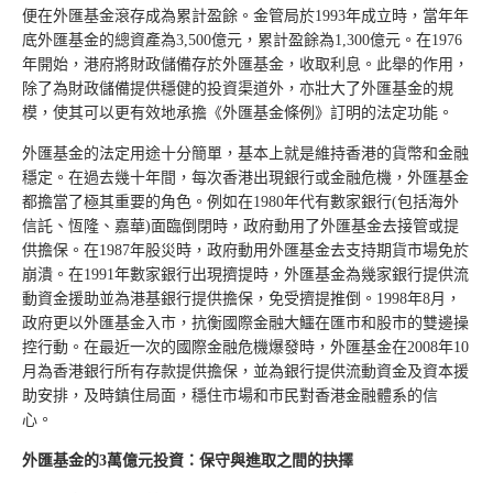
便在外匯基金滾存成為累計盈餘。金管局於1993年成立時，當年年
底外匯基金的總資產為3,500億元，累計盈餘為1,300億元。在1976
年開始，港府將財政儲備存於外匯基金，收取利息。此舉的作用，
除了為財政儲備提供穩健的投資渠道外，亦壯大了外匯基金的規
模，使其可以更有效地承擔《外匯基金條例》訂明的法定功能。
外匯基金的法定用途十分簡單，基本上就是維持香港的貨幣和金融
穩定。在過去幾十年間，每次香港出現銀行或金融危機，外匯基金
都擔當了極其重要的角色。例如在1980年代有數家銀行(包括海外
信託、恆隆、嘉華)面臨倒閉時，政府動用了外匯基金去接管或提
供擔保。在1987年股災時，政府動用外匯基金去支持期貨市場免於
崩潰。在1991年數家銀行出現擠提時，外匯基金為幾家銀行提供流
動資金援助並為港基銀行提供擔保，免受擠提推倒。1998年8月，
政府更以外匯基金入市，抗衡國際金融大鱷在匯市和股市的雙邊操
控行動。在最近一次的國際金融危機爆發時，外匯基金在2008年10
月為香港銀行所有存款提供擔保，並為銀行提供流動資金及資本援
助安排，及時鎮住局面，穩住市場和市民對香港金融體系的信
心。
外匯基金的
3
萬億元投資：保守與進取之間的抉擇