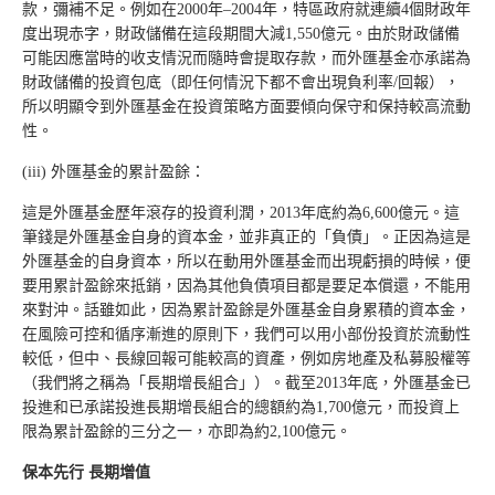
款，彌補不足。例如在2000年–2004年，特區政府就連續4個財政年
度出現赤字，財政儲備在這段期間大減1,550億元。由於財政儲備
可能因應當時的收支情況而隨時會提取存款，而外匯基金亦承諾為
財政儲備的投資包底（即任何情況下都不會出現負利率/回報），
所以明顯令到外匯基金在投資策略方面要傾向保守和保持較高流動
性。
(iii) 外匯基金的累計盈餘：
這是外匯基金歷年滾存的投資利潤，2013年底約為6,600億元。這
筆錢是外匯基金自身的資本金，並非真正的「負債」。正因為這是
外匯基金的自身資本，所以在動用外匯基金而出現虧損的時候，便
要用累計盈餘來抵銷，因為其他負債項目都是要足本償還，不能用
來對沖。話雖如此，因為累計盈餘是外匯基金自身累積的資本金，
在風險可控和循序漸進的原則下，我們可以用小部份投資於流動性
較低，但中、長線回報可能較高的資產，例如房地產及私募股權等
（我們將之稱為「長期增長組合」）。截至2013年底，外匯基金已
投進和已承諾投進長期增長組合的總額約為1,700億元，而投資上
限為累計盈餘的三分之一，亦即為約2,100億元。
保本先行 長期增值