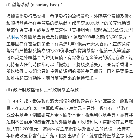
(i) 貨幣基礎 (monetary base)：
根據貨幣發行局安排，香港發行的流通貨幣、外匯基金票據及債券
和銀行體系存在金管局的總結餘，都需要100%以上的美元流動資
產來作為支持。截至去年底這個「支持組合」總額為1.35萬億元(詳
見
附表
的外匯基金資產及負債圖)，遠超2008年之前的3,600億元，
主要因為在雷曼倒閉後，有高達1,000億美元流入香港，並透過貨
幣發行局機制兌換為約7,800億港元的貨幣基礎。但這一大筆錢都
可以說是外匯基金的短期負債，有點像存在金管局的活期存款，港
元持有人任何時候都可以「提款」，將錢換成美元，並調離香港。
所以這個支持組合只能投資於短期的優質美元債券，目的是要保本
和維持超高流動性，應付隨時而來的兌換需求。
(ii) 政府財政儲備和其他政府基金存款：
自1976年起，香港政府將大部份的財政盈餘存入外匯基金，收取利
息。在2013年底，這筆款項為7,700億元。另外，近年有一些政府
或公共基金，例如研究基金、關愛基金、撒瑪利亞基金等，亦有將
短期不會動用的資金存放於外匯基金，收取利息，這部份在去年底
總共有2,200億元。這兩種資金來源都是外匯基金的負債。政府每
年財政收支都會有上有落，假如出現赤字，就會由外匯基金提取存