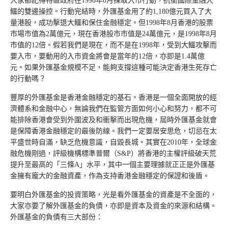
大家都記得特區政府在1998年8月採取入市行動，抗衡國際金融大
鱷的雙邊操控。行動完結時，外匯基金用了約1,180億元買入了大
量港股，成功擊退大鱷和保住金融穩定。但1998年8月香港的股票
市場市值為2萬億元，現在香港股市市值是24萬億元，是1998年8月
市值的12倍。假若我們是現在，而不是在1998年，受到大鱷攻擊而
要入市，要動用的入市資金將會是當年的12倍，亦即是1.4萬億
元。如果外匯基金規模不足，能夠支撐這種可能決定香港生死存亡
的行動嗎？
豐厚的外匯基金是香港金融穩定的基石。香港是一個全面開放的經
濟體系和金融中心，無論我們在監管方面如何小心和努力，都不可
能排除香港會受到外圍波及和衝擊而出現危機，屆時外匯基金就會
是保障香港金融穩定的最後防線。我們一定要居安思危，切忌在太
平盛世時自滿，缺乏危機意識，自毀長城。其實在2010年，全球金
融危機剛過，評級機構標準普爾（S&P）將香港的主權評級破天荒
提升至最高的「三條A」水平，其中一個主要理據就正正是外匯基
金擁有龐大的金融資產，作為支持香港金融穩定的保證和後盾。
要明白外匯基金的投資策略，光是看外匯基金的資產是不全面的，
大家亦要了解外匯基金的負債，亦即是資本及資金的來源和結構。
外匯基金的負債有三大部份：