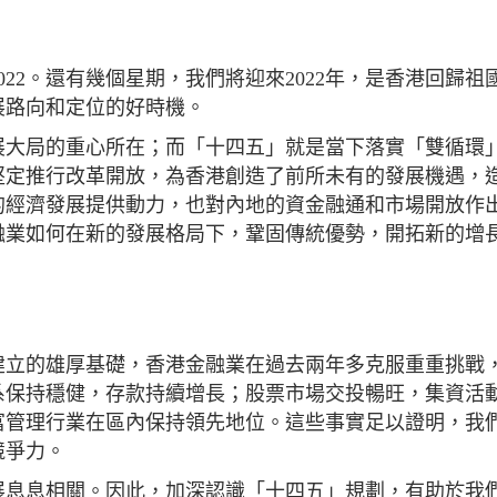
22。還有幾個星期，我們將迎來2022年，是香港回歸祖國
展路向和定位的好時機。
展大局的重心所在；而「十四五」就是當下落實「雙循環
堅定推行改革開放，為香港創造了前所未有的發展機遇，
的經濟發展提供動力，也對內地的資金融通和市場開放作
融業如何在新的發展格局下，鞏固傳統優勢，開拓新的增
建立的雄厚基礎，香港金融業在過去兩年多克服重重挑戰
系保持穩健，存款持續增長；股票市場交投暢旺，集資活
富管理行業在區內保持領先地位。這些事實足以證明，我
競爭力。
展息息相關。因此，加深認識「十四五」規劃，有助於我