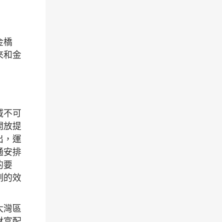
金橋
來和金
域不可
開放提
出，運
通安排
的要
制的效
大灣區
財富配