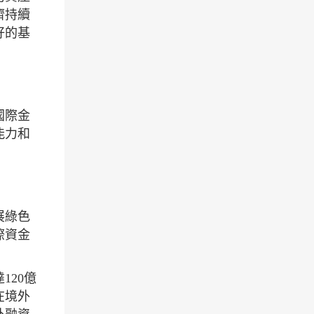
濟持續
好的基
國際金
能力和
展綠色
際資金
120億
在境外