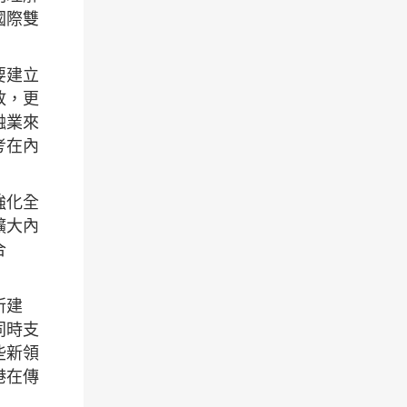
國際雙
要建立
放，更
融業來
考在內
強化全
擴大內
合
所建
同時支
些新領
港在傳