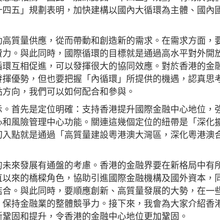
十四五」規劃表明，加快建構以國內大循環為主體、國內
動高質量供應，從而帶動和創造新的需求。在需求方面，
費力。與此同時，國際循環的目標就是通過高水平對外開
循環互相促進，可以發揮很大的協同效應。對於香港的金
發揮優勢，但也要把握「內循環」所提供的機遇，認真思
點方向，我們可以如何配合和參與。
示。首先是定位明確：支持香港提升國際金融中心地位，
心和風險管理中心功能。關連這幾個定位的紐帶是「深化
切入點就是通過「高質量建設粵港澳大灣區，深化粵港澳
的未來發展有通盤的考慮。香港的金融界要在新格局中有
直以來的橋樑角色，協助引進國際金融機構及國外資本，
結合。與此同時，要順應創新、高質量發展的大勢，在一
，保持金融業的整體競爭力。接下來，我會為大家介紹香
斷鞏固和提升，令香港的金融中心地位更加鞏固。