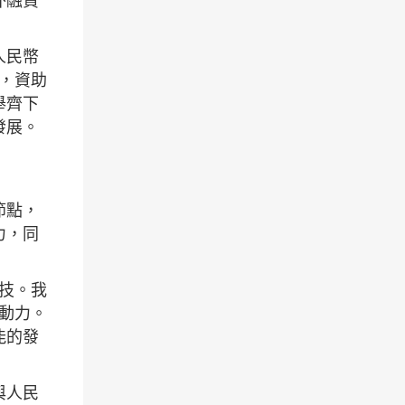
外融資
人民幣
，資助
舉齊下
發展。
節點，
力，同
科技。我
動力。
能的發
與人民