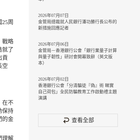
2026年07月07日
25周
金管局總裁就人民銀行潘功勝行長公布的
新措施回應記者
」戰略
2026年07月06日
造就了
金管局－香港銀行公會「銀行業量子計算
與量子韌性」研討會開幕致辭（英文版
出貢
本）
長空
2026年07月02日
香港銀行公會「分清騙徒『偽』術 睇實
自己荷包」全民防騙教育工作啟動禮主題
演講
，在不
動保持
們的金
查看全部
們理解