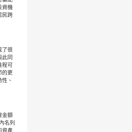
投資機
居民跨
成了很
與此同
進程可
節的更
動性、
資金額
區內名列
的資產