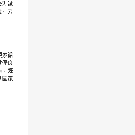
交測試
試。另
要素循
健優良
能，既
「國家