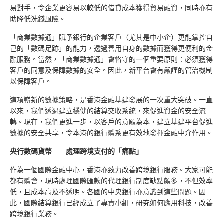
易對手，令企業更容易以較低的借貸成本獲得貿易融資，同時亦有
助降低洗錢風險。
「商業數據通」賦予銀行的企業客戶（尤其是中小企）更能掌控自
己的「數碼足跡」的能力，透過善用自身的數據而獲得更便利的金
融服務。當然，「商業數據通」會恪守的一個重要原則：必須獲得
客戶的同意及保障數據的安全。因此，新平台會有嚴謹的管治機制
以保障客戶。
這項嶄新的數據策略，是香港金融基建發展的一次重大突破。一直
以來，我們透過建立穩健的結算交收系統，來促進資金的安全流
轉。現在，我們更進一步，以客戶的意願為本，建立基建平台促進
數據的安全共享，令本港的銀行體系更有效地發揮金融中介作用。
央行數碼貨幣——處理跨境支付的「痛點」
作為一個國際金融中心，香港亦致力改善跨境銀行服務。大家可能
都有體會，現時處理國際匯款的代理銀行制度缺點頗多，不但效率
低，且成本高及不透明。各國的中央銀行亦意識到這些問題。因
此，國際結算銀行已經成立了專責小組，研究如何應用科技，改善
跨境銀行業務。