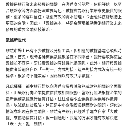
數據是銀行業未來發展的關鍵，在客戶身分認證、信用評估，以至
合規監察等方面都扮演重要角色。數據會為銀行業帶來更優質的服
務、更多的客戶信任，及更有效的資本管理，令金融科技發展踏上
更高的台階。因此，「數據為本」將是金管局推動香港銀行業未來
發展的重要金融科技策略。
數據新世代
雖然市場上已有不少數據及分析工具，但相應的數據基建必須與時
並進。首先，現時各種商業數據散落在不同平台。銀行要取得這些
數據並不容易，要核實數據的真確性也很困難。此外，銀行與數據
提供者普遍各自以「一對一」方式對接。這些對接方式沒有統一的
標準，很多時不能兼容，因此難以有效共享數據。
凡此種種，都令銀行難以向客戶收集與其業務或財務相關的全面資
料，阻礙銀行向企業提供信貸或相關服務。當銀行無法根據企業的
最新業務數據進行信貸評估，往往會要求企業提供物業等作抵押
品，以減低信貸風險。這正是中小企融資長期面對的問題。類似的
情況亦出現在貿易融資。雖然有些銀行已經着手建立自家「大數
據」來協助信貸評估，但一個通用、長遠的方案才能有效解決這
「老、大、難」問題。