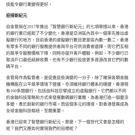
技能令銀行業變得更好。
迎接新紀元
自金管局在2017年推出「智慧銀行新紀元」的七項舉措以來，香港
的銀行業已經起了不少變化。香港是亞洲區內其中一個率先推出虛
擬銀行的地方，目前香港的虛擬銀行數目更是區內數一數二。香港
有眾多不同的銀行服務提供者與平台可供消費者選擇，而它們互相
的競爭令服務價格下降，同時亦提升客戶體驗。例如，不少銀行已
取消戶口最低結餘收費，也有不少銀行投放更多資源改良它們的數
碼平台。
金管局作為監管者，是促進這些演變的一分子，除了確保各類金融
機構能在公平競爭環境下營運，亦須維持銀行體系的穩健。香港現
有160多間銀行，包括由科技巨擘成立的虛擬銀行。它們都以不同
的金融科技策略和方式來發展數碼銀行業務，為香港打造一個靈活
多變、勇於創新的銀行市場。而這個多元的環境，對香港發展成為
全球金融科技樞紐，至關重要。
香港已迎來了智慧銀行新紀元。那麼，下一個世代又會是怎樣的
呢？我們又應如何實現我們的目標呢？