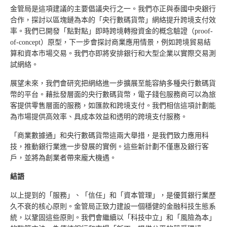
金管局是這項建議的主要倡議央行之一。我們亦正與泰國中央銀行
合作，探討以區塊鏈為本的「央行數碼貨幣」網絡提升跨境支付效
率。我們已開發「點對點」即時跨境轉撥資金的概念驗證（proof-
of-concept）原型，下一步會探討商業應用情景，例如跨境貿易結
算和資本市場交易。我們亦即將安排銀行和大型企業以實際交易測
試網絡。
展望未來，我們會研究把網絡進一步擴展至能容納多種央行數碼貨
幣的平台。藉批發層面的央行數碼貨幣，電子錢包服務商可以為旅
客提供零售層面的服務，如匯款和跨境支付。我們相信這項計劃能
為市場提供高效率、具成本效益和透明的跨境支付服務。
「商業數據通」和央行數碼貨幣這兩大舉措，是我們致力應用科
技，推動銀行業進一步發展的實例。這些新計劃不僅惠及銀行客
戶，並將為創業者帶來龐大機遇。
結語
以上提到的「服務」、「信任」和「資本管理」，是優質銀行業歷
久不衰的核心原則。金管局正致力建設一個穩健的金融科技生態系
統，以鞏固這些原則。我們會繼續以「科技中立」和「風險為本」