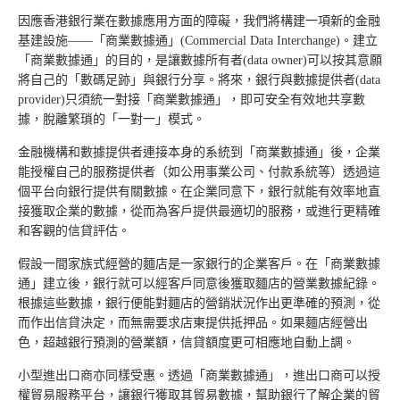
因應香港銀行業在數據應用方面的障礙，我們將構建一項新的金融
基建設施——「商業數據通」(Commercial Data Interchange)。建立
「商業數據通」的目的，是讓數據所有者(data owner)可以按其意願
將自己的「數碼足跡」與銀行分享。將來，銀行與數據提供者(data
provider)只須統一對接「商業數據通」，即可安全有效地共享數
據，脫離繁瑣的「一對一」模式。
金融機構和數據提供者連接本身的系統到「商業數據通」後，企業
能授權自己的服務提供者（如公用事業公司、付款系統等）透過這
個平台向銀行提供有關數據。在企業同意下，銀行就能有效率地直
接獲取企業的數據，從而為客戶提供最適切的服務，或進行更精確
和客觀的信貸評估。
假設一間家族式經營的麵店是一家銀行的企業客戶。在「商業數據
通」建立後，銀行就可以經客戶同意後獲取麵店的營業數據紀錄。
根據這些數據，銀行便能對麵店的營銷狀況作出更準確的預測，從
而作出信貸決定，而無需要求店東提供抵押品。如果麵店經營出
色，超越銀行預測的營業額，信貸額度更可相應地自動上調。
小型進出口商亦同樣受惠。透過「商業數據通」，進出口商可以授
權貿易服務平台，讓銀行獲取其貿易數據，幫助銀行了解企業的貿