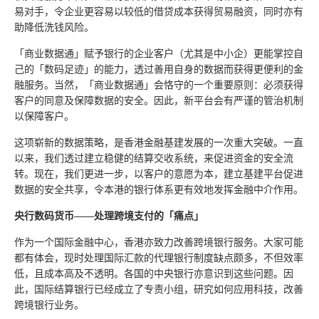
易对手，令企业更容易以较低的借贷成本获得贸易融资，同时亦有
助降低洗钱风险。
「商业数据通」赋予银行的企业客户（尤其是中小企）更能掌控自
己的「数码足迹」的能力，透过善用自身的数据而获得更便利的金
融服务。当然，「商业数据通」会恪守的一个重要原则：必须获得
客户的同意及保障数据的安全。因此，新平台会有严谨的管治机制
以保障客户。
这项崭新的数据策略，是香港金融基建发展的一次重大突破。一直
以来，我们透过建立稳健的结算交收系统，来促进资金的安全流
转。现在，我们更进一步，以客户的意愿为本，建立基建平台促进
数据的安全共享，令本港的银行体系更有效地发挥金融中介作用。
央行数码货币——处理跨境支付的「痛点」
作为一个国际金融中心，香港亦致力改善跨境银行服务。大家可能
都有体会，现时处理国际汇款的代理银行制度缺点颇多，不但效率
低，且成本高及不透明。各国的中央银行亦意识到这些问题。因
此，国际结算银行已经成立了专责小组，研究如何应用科技，改善
跨境银行业务。