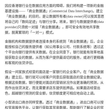
因应香港银行业在数据应用方面的障碍，我们将构建一项新的金融
基建设施——「商业数据通」(Commercial Data Interchange)。建立
「商业数据通」的目的，是让数据所有者(data owner)可以按其意愿
将自己的「数码足迹」与银行分享。将来，银行与数据提供者(data
provider)只须统一对接「商业数据通」，即可安全有效地共享数
据，脱离繁琐的「一对一」模式。
金融机构和数据提供者连接本身的系统到「商业数据通」后，企业
能授权自己的服务提供者（如公用事业公司、付款系统等）透过这
个平台向银行提供有关数据。在企业同意下，银行就能有效率地直
接获取企业的数据，从而为客户提供最适切的服务，或进行更精确
和客观的信贷评估。
假设一间家族式经营的面店是一家银行的企业客户。在「商业数据
通」建立后，银行就可以经客户同意后获取面店的营业数据纪录。
根据这些数据，银行便能对面店的营销状况作出更准确的预测，从
而作出信贷决定，而无需要求店东提供抵押品。如果面店经营出
色，超越银行预测的营业额，信贷额度更可相应地自动上调。
小型进出口商亦同样受惠。透过「商业数据通」，进出口商可以授
权贸易服务平台，让银行获取其贸易数据，帮助银行了解企业的贸