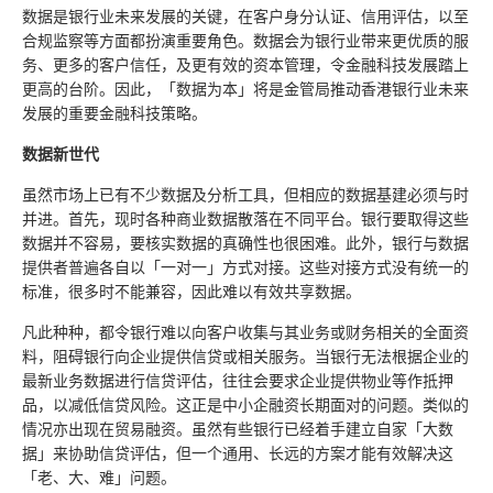
数据是银行业未来发展的关键，在客户身分认证、信用评估，以至
合规监察等方面都扮演重要角色。数据会为银行业带来更优质的服
务、更多的客户信任，及更有效的资本管理，令金融科技发展踏上
更高的台阶。因此，「数据为本」将是金管局推动香港银行业未来
发展的重要金融科技策略。
数据新世代
虽然市场上已有不少数据及分析工具，但相应的数据基建必须与时
并进。首先，现时各种商业数据散落在不同平台。银行要取得这些
数据并不容易，要核实数据的真确性也很困难。此外，银行与数据
提供者普遍各自以「一对一」方式对接。这些对接方式没有统一的
标准，很多时不能兼容，因此难以有效共享数据。
凡此种种，都令银行难以向客户收集与其业务或财务相关的全面资
料，阻碍银行向企业提供信贷或相关服务。当银行无法根据企业的
最新业务数据进行信贷评估，往往会要求企业提供物业等作抵押
品，以减低信贷风险。这正是中小企融资长期面对的问题。类似的
情况亦出现在贸易融资。虽然有些银行已经着手建立自家「大数
据」来协助信贷评估，但一个通用、长远的方案才能有效解决这
「老、大、难」问题。