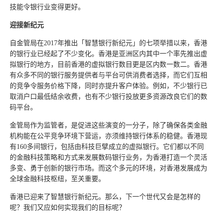
技能令银行业变得更好。
迎接新纪元
自金管局在2017年推出「智慧银行新纪元」的七项举措以来，香港
的银行业已经起了不少变化。香港是亚洲区内其中一个率先推出虚
拟银行的地方，目前香港的虚拟银行数目更是区内数一数二。香港
有众多不同的银行服务提供者与平台可供消费者选择，而它们互相
的竞争令服务价格下降，同时亦提升客户体验。例如，不少银行已
取消户口最低结余收费，也有不少银行投放更多资源改良它们的数
码平台。
金管局作为监管者，是促进这些演变的一分子，除了确保各类金融
机构能在公平竞争环境下营运，亦须维持银行体系的稳健。香港现
有160多间银行，包括由科技巨擘成立的虚拟银行。它们都以不同
的金融科技策略和方式来发展数码银行业务，为香港打造一个灵活
多变、勇于创新的银行市场。而这个多元的环境，对香港发展成为
全球金融科技枢纽，至关重要。
香港已迎来了智慧银行新纪元。那么，下一个世代又会是怎样的
呢？我们又应如何实现我们的目标呢？