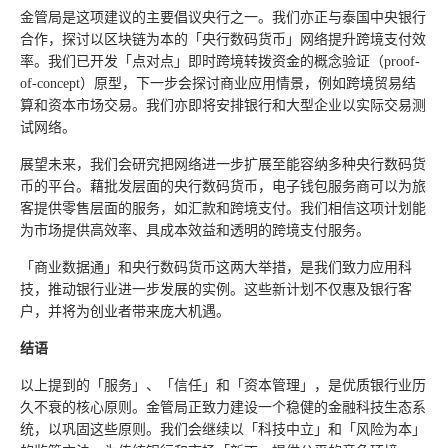
金管局是这项建议的主要倡议央行之一。我们亦正与泰国中央银行
合作，探讨以区块链为本的「央行数码货币」网络提升跨境支付效
率。我们已开发「点对点」即时跨境转拨资金的概念验证（proof-
of-concept）原型，下一步会探讨商业应用情景，例如跨境贸易结
算和资本市场交易。我们亦即将安排银行和大型企业以实际交易测
试网络。
展望未来，我们会研究把网络进一步扩展至能容纳多种央行数码货
币的平台。藉批发层面的央行数码货币，电子钱包服务商可以为旅
客提供零售层面的服务，如汇款和跨境支付。我们相信这项计划能
为市场提供高效率、具成本效益和透明的跨境支付服务。
「商业数据通」和央行数码货币这两大举措，是我们致力应用科
技，推动银行业进一步发展的实例。这些新计划不仅惠及银行客
户，并将为创业者带来庞大机遇。
结语
以上提到的「服务」、「信任」和「资本管理」，是优质银行业历
久不衰的核心原则。金管局正致力建设一个稳健的金融科技生态系
统，以巩固这些原则。我们会继续以「科技中立」和「风险为本」