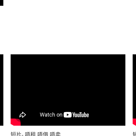
短片- 唔租 唔借 唔卖