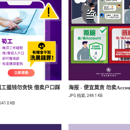
 揾工揾钱勿贪快 借卖户口踩
海报 - 便宜莫贪 勿卖Accou
JPG 档案, 248.1 KB
641.0 KB