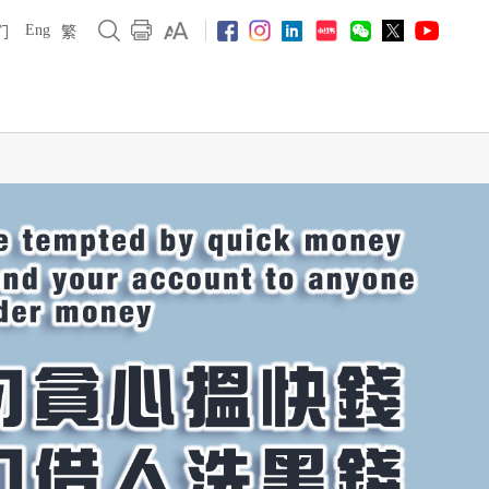
Eng
们
繁