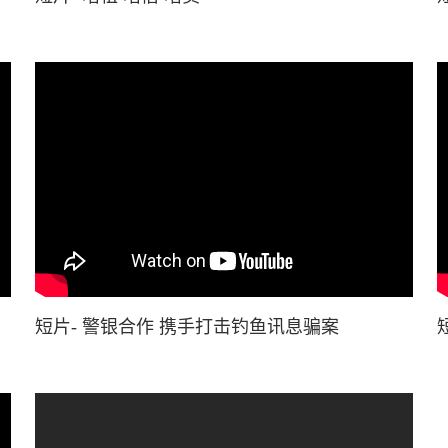
短片- 警银合作 携手打击钓鱼讯息骗案