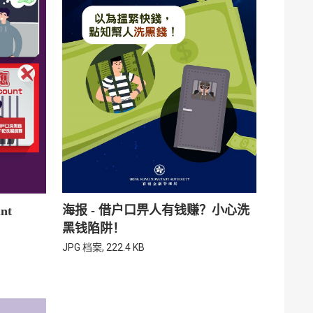
海报 - 借户口畀人有钱赚？小心洗
nt
黑钱陷阱！
JPG 档案, 222.4 KB