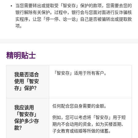
当您需要转出或提取受「智安存」保护的款项，您需要去您的
银行解除有关保护。过程中，银行会与您面对面进行反诈骗核
实程序，让您「停一停、谂一谂」自己是否被骗转出或提取款
项。
精明贴士
「智安存」适用于所有客户。
我是否适合
使用「智安
存」保护？
任何配合您自身需要的金额。
我应该用
「智安存」
例如，您可以考虑将「智安存」用于短
保护多少存
期内不会动用的资金，如为买楼首期、
款？
子女教育或结婚等所做的储蓄。