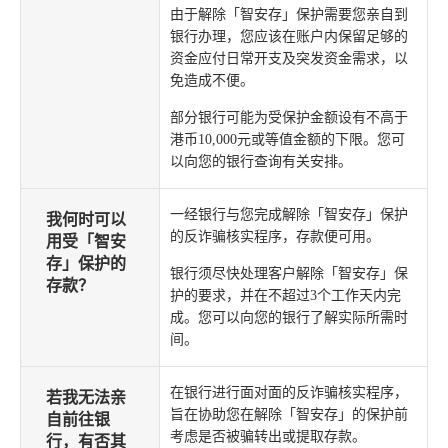
由于解除「智安存」保护需要您亲自到
银行办理，您应该在账户内保留足够的
资金应付日常开支及突发资金需求，以
免造成不便。
部分银行可能为受保护金额设有不高于
港币10,000元或等值金额的下限。您可
以向您的银行查询有关安排。
一经银行与您完成解除「智安存」保护
我何时可以
的反诈骗核实程序，存款便可用。
用受「智安
存」保护的
银行须尽快处理客户解除「智安存」保
存款？
护的要求，并在不超过3个工作天内完
成。您可以向您的银行了解实际所需时
间。
在银行进行面对面的反诈骗核实程序，
若我无法亲
旨在协助您在解除「智安存」的保护前
自前往银
考虑是否被骗转出或提取存款。
行，有否其