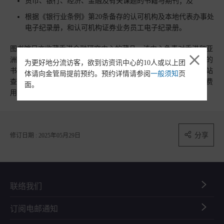
货币、银行、经济、金融及有关课题的书籍与期刊；及
根据《银行业条例》第20条备存的认可机构及本地代表办事处
电子纪录册，和认可机构证券业务员工电子纪录册。
图书馆另亦收藏香港金融研究中心的藏品。该中心负责对香港和亚
洲货币政策、银行及金融业具深远影响的课题进行研究。图书馆的
为更好地分流访客，欲到访资讯中心的10人或以上团
书籍及其他藏品不供外借。使用者可于馆内的终端机及金管局网站
体请向金管局提前预约。预约详情请参阅
一般须知
页
查阅
检索目录
。图书馆设有影印机以供使用，本中心将收取基本费
面。
用。
分享
修订日期 : 2025年05月29日
联络我们
订阅电邮通知