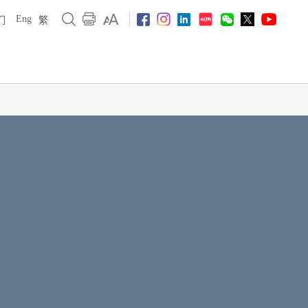
Eng
们
繁