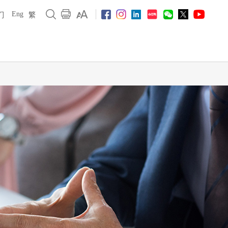
Eng
们
繁