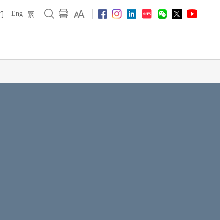
Eng
们
繁