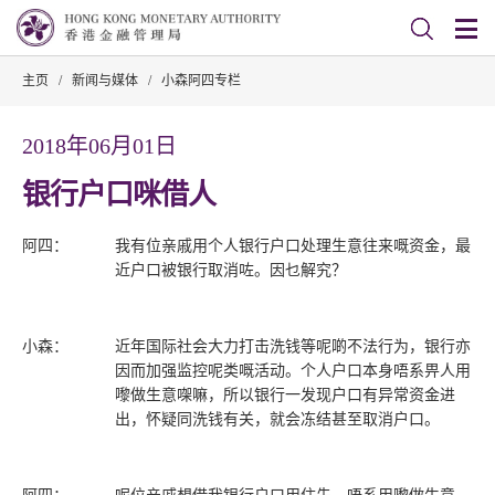
主页
/
新闻与媒体
/
小森阿四专栏
2018年06月01日
银行户口咪借人
阿四：
我有位亲戚用个人银行户口处理生意往来嘅资金，最
近户口被银行取消咗。因乜解究？
小森：
近年国际社会大力打击洗钱等呢啲不法行为，银行亦
因而加强监控呢类嘅活动。个人户口本身唔系畀人用
嚟做生意㗎嘛，所以银行一发现户口有异常资金进
出，怀疑同洗钱有关，就会冻结甚至取消户口。