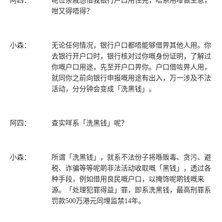
阿四：
呢位亲戚想借我银行户口用住先，唔系用嚟做生意，
咁又得唔得？
小森：
无论任何情况，银行户口都唔能够借畀其他人用。你
去银行开户口时，银行核对过你嘅身份证明，了解过
你嘅户口用途，先至开户口畀你。户口借咗畀人用，
就同你之前向银行申报嘅用途有出入，万一涉及不法
活动，分分钟会变成「洗黑钱」。
阿四：
查实咩系「洗黑钱」呢？
小森：
所谓「洗黑钱」，就系不法份子将喺贩毒、贪污、避
税、诈骗等等呢啲非法活动收取嘅「黑钱」，透过各
种手段，例如借用良民嘅户口，以掩饰呢啲钱嘅来
源。「处理犯罪得益」罪，即系洗黑钱，最高刑罪系
罚款500万港元同埋监禁14年。