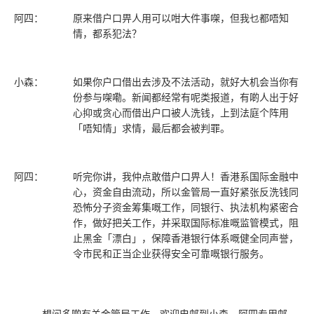
阿四：
原来借户口畀人用可以咁大件事㗎，但我乜都唔知
情，都系犯法？
小森：
如果你户口借出去涉及不法活动，就好大机会当你有
份参与㗎嘞。新闻都经常有呢类报道，有啲人出于好
心抑或贪心而借出户口被人洗钱，上到法庭个阵用
「唔知情」求情，最后都会被判罪。
阿四：
听完你讲，我仲点敢借户口畀人！香港系国际金融中
心，资金自由流动，所以金管局一直好紧张反洗钱同
恐怖分子资金筹集嘅工作，同银行、执法机构紧密合
作，做好把关工作，并采取国际标准嘅监管模式，阻
止黑金「漂白」，保障香港银行体系嘅健全同声誉，
令市民和正当企业获得安全可靠嘅银行服务。