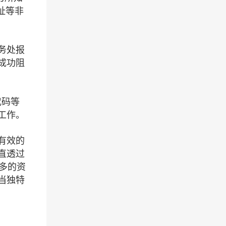
址等非
务处报
成功阻
代码等
工作。
有效的
直透过
更多的资
当独特