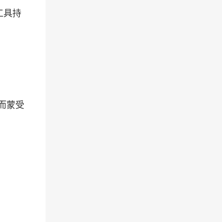
工具持
而蒙受