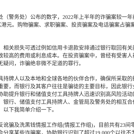
（警务处）公布的数字，2022年上半年的诈骗案较一年
为21亿港元。购物骗案、求职骗案、投资骗案及电话骗案占骗
，相关损失可透过例如信用卡退款安排通过银行取回有关
致较高的费用或利息成本。在投资骗案中，曾经有受害人
无疑问，诈骗绝非微不足道的罪行。
具持牌人以及本地和全球各地的伙伴合作，确保所采取的
重要，而银行及其客户往往是骗徒的主要目标，因此银行
协助提升银行和储值支付工具持牌人迅速识别高风险活动
。银行、储值支付工具持牌人、金管局及警务处的相互合
。以下我简单介绍一下。
反讹骗及洗黑钱情报工作组(情报工作组)，目前共有23间
分享某些诈骗案，协助银行识别了超过19,000个以往不