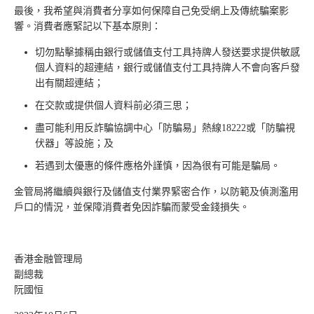
最後，我希望與消費者分享如何保障自己免受網上及傳統騙案影
響。消費者應緊記以下基本原則：
切勿點擊據稱由銀行或儲值支付工具持牌人發送要求提供敏感
個人資料的超連結，銀行或儲值支付工具持牌人不會向客戶發
出有關超連結；
在交款或提供個人資料前必須三思；
盡可能利用反詐騙協調中心「防騙易」熱線18222或「防騙視
伏器」等設施；及
若遇到太優惠的條件應格外謹慎，因為很有可能是騙局。
金管局將繼續與銀行及儲值支付業界緊密合作，以防範及偵測濫用
戶口的情況，並保障消費者免因詐騙而蒙受金錢損失。
香港金融管理局
副總裁
阮國恒