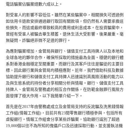
電話騙案佔騙案總數六成以上。
對受害人的影響不容低估。雖然在某些騙案中，相關損失可透過例
如信用卡退款安排通過銀行取回有關款項，但仍然有人需要承擔這
些損失，而這或最終導致較高的費用或利息成本。在投資騙案中，
曾經有受害人被騙去畢生積蓄，退休生活大受影響，後果嚴重。毫
無疑問，詐騙絕非微不足道的罪行。
為應對騙案增加，金管局與銀行、儲值支付工具持牌人以及本地和
全球各地的夥伴合作，確保所採取的措施最為全面。穩健的銀行體
系對香港金融穩定至關重要，而銀行及其客戶往往是騙徒的主要目
標，因此銀行業與金管局均積極應對。近年，我們借助科技及數據
協助提升銀行和儲值支付工具持牌人迅速識別高風險活動的能力以
及與生態系統的持份者分享相關分析與情報。銀行、儲值支付工具
持牌人、金管局及警務處的相互合作關係，在防範金融罪行風險方
面發揮了極大作用。以下我簡單介紹一下。
首先是在2017年由警務處成立及金管局支持的反訛騙及洗黑錢情報
工作組(情報工作組)，目前共有23間零售銀行積極參與，包括所有
虛擬銀行。情報工作組會分享某些詐騙案，協助銀行識別了超過
19,000個以往不為所知的傀儡戶口及迅速採取行動，並支援執法機