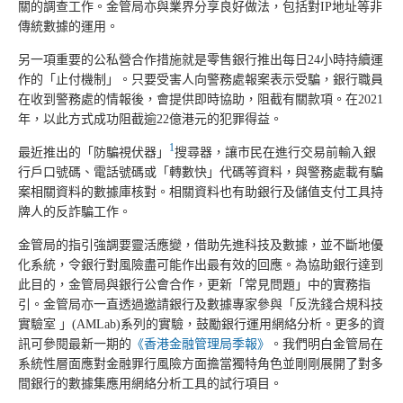
關的調查工作。金管局亦與業界分享良好做法，包括對IP地址等非
傳統數據的運用。
另一項重要的公私營合作措施就是零售銀行推出每日24小時持續運
作的「止付機制」。只要受害人向警務處報案表示受騙，銀行職員
在收到警務處的情報後，會提供即時協助，阻截有關款項。在2021
年，以此方式成功阻截逾22億港元的犯罪得益。
1
最近推出的「防騙視伏器」
搜尋器，讓市民在進行交易前輸入銀
行戶口號碼、電話號碼或「轉數快」代碼等資料，與警務處載有騙
案相關資料的數據庫核對。相關資料也有助銀行及儲值支付工具持
牌人的反詐騙工作。
金管局的指引強調要靈活應變，借助先進科技及數據，並不斷地優
化系統，令銀行對風險盡可能作出最有效的回應。為協助銀行達到
此目的，金管局與銀行公會合作，更新「常見問題」中的實務指
引。金管局亦一直透過邀請銀行及數據專家參與「反洗錢合規科技
實驗室 」(AMLab)系列的實驗，鼓勵銀行運用網絡分析。更多的資
訊可參閱最新一期的
《香港金融管理局季報》
。我們明白金管局在
系統性層面應對金融罪行風險方面擔當獨特角色並剛剛展開了對多
間銀行的數據集應用網絡分析工具的試行項目。