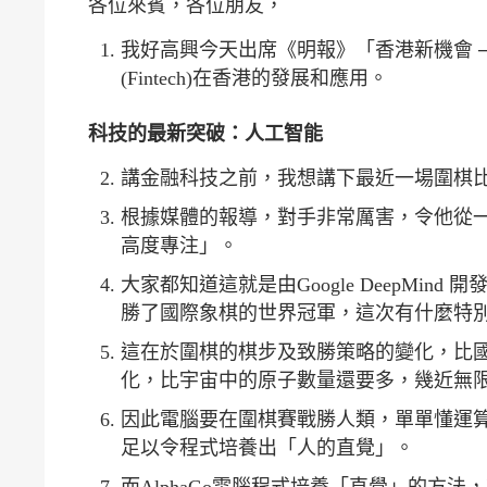
各位來賓，各位朋友，
我好高興今天出席《明報》「香港新機會 
(Fintech)在香港的發展和應用。
科技的最新突破：人工智能
講金融科技之前，我想講下最近一場圍棋比
根據媒體的報導，對手非常厲害，令他從
高度專注」。
大家都知道這就是由Google DeepMin
勝了國際象棋的世界冠軍，這次有什麼特
這在於圍棋的棋步及致勝策略的變化，比國際象
化，比宇宙中的原子數量還要多，幾近無
因此電腦要在圍棋賽戰勝人類，單單懂運算已經不夠；它
足以令程式培養出「人的直覺」。
而AlphaGo電腦程式培養「直覺」的方