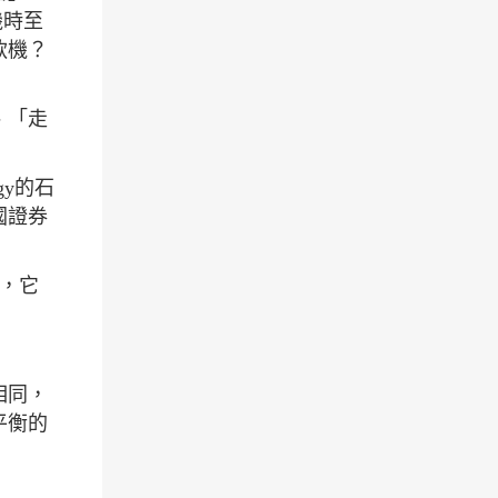
機時至
款機？
、「走
gy的石
國證券
人，它
相同，
平衡的