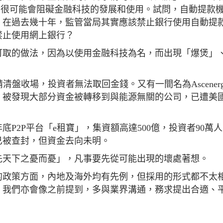
”，很可能會阻礙金融科技的發展和使用。試問，自動提款
，在過去幾十年，監管當局其實應該禁止銀行使用自動提
禁止使用網上銀行？
可取的做法，因為以使用金融科技為名，而出現「爆煲」
清盤收場，投資者無法取回金錢。又有一間名為Ascener
，被發現大部分資金被轉移到與能源無關的公司，已遭美
P2P平台「e租寶」，集資額高達500億，投資者90萬
已被查封，但資金去向未明。
先天下之憂而憂」，凡事要先從可能出現的壞處著想。
的政策方面，內地及海外均有先例，但採用的形式都不太
。我們亦會像之前提到，多與業界溝通，務求提出合適、