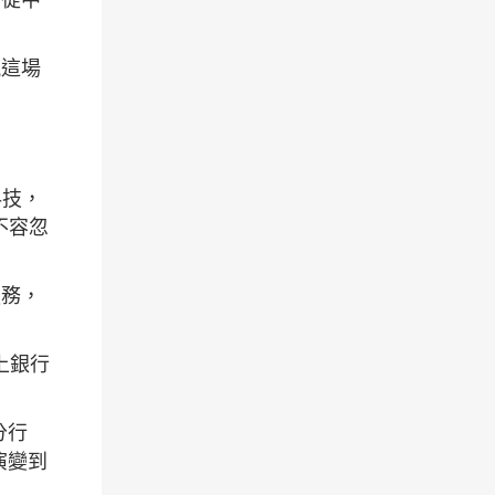
視這場
科技，
不容忽
服務，
上銀行
分行
演變到