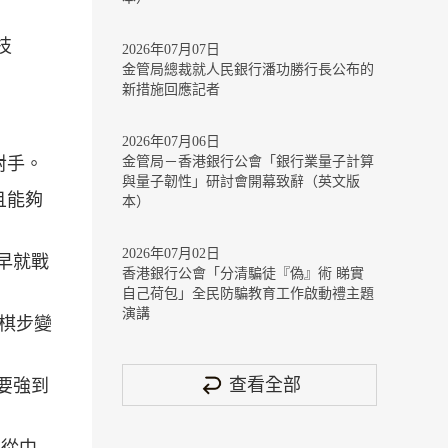
技
2026年07月07日
金管局總裁就人民銀行潘功勝行長公布的
新措施回應記者
2026年07月06日
對手。
金管局－香港銀行公會「銀行業量子計算
與量子韌性」研討會開幕致辭（英文版
且能夠
本）
2026年07月02日
腦早就戰
香港銀行公會「分清騙徒『偽』術 睇實
自己荷包」全民防騙教育工作啟動禮主題
演講
棋棋步變
查看全部
，要強到
，從中