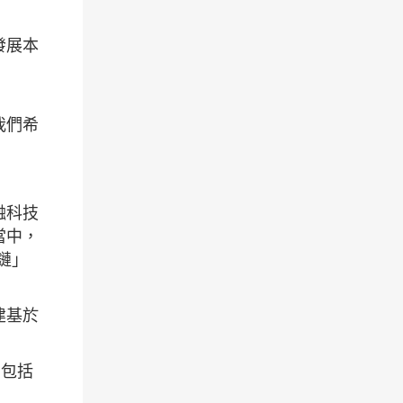
發展本
我們希
融科技
當中，
塊鏈」
建基於
劃包括