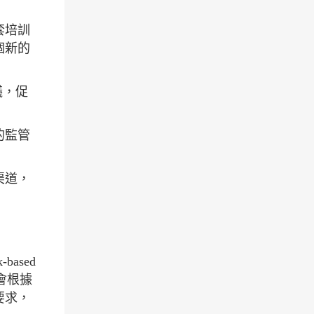
套培訓
個新的
議，促
的監管
渠道，
ased
只會根據
要求，