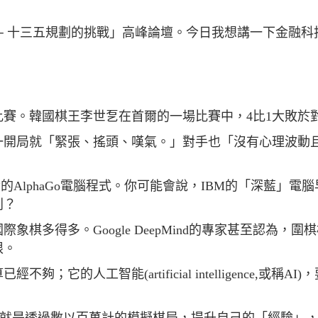
─ 十三五規劃的挑戰」高峰論壇。今日我想講一下金融科
賽。韓國棋王李世乭在首爾的一場比賽中，4比1大敗於
一開局就「緊張、搖頭、嘆氣。」對手也「沒有心理波動
d 開發的AlphaGo電腦程式。你可能會說，IBM的「深藍」電
別？
棋多得多。Google DeepMind的專家甚至認為，圍
限。
的人工智能(artificial intelligence,或稱AI)
法，就是透過數以百萬計的模擬棋局，提升自己的「經驗」