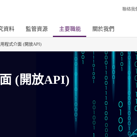
聯絡我
究資料
監管資源
主要職能
關於我們
程式介面 (開放API)
(開放API)