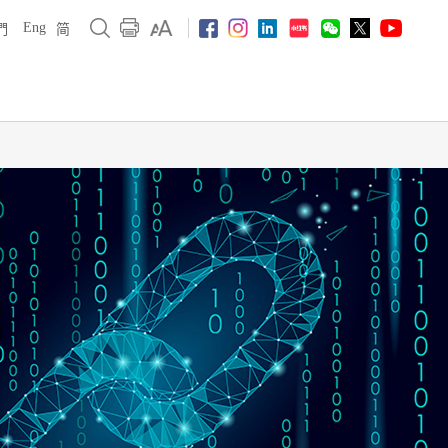
Eng
們
简