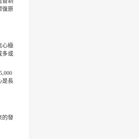
監管制
濟復原
信心極
或多或
000
心是長
來的發