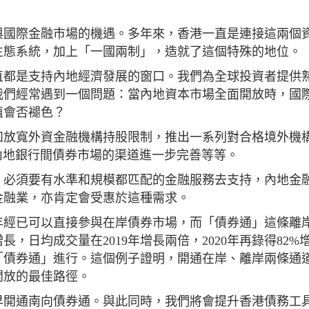
與國際金融市場的機遇。多年來，香港一直是連接這兩個
生態系統，加上「一國兩制」，造就了這個特殊的地位。
直都是支持內地經濟發展的窗口。我們為全球投資者提供
我們經常遇到一個問題：當內地資本市場全面開放時，國
值會否褪色？
如放寬外資金融機構持股限制，推出一系列對合格境外機
入內地銀行間債券市場的渠道進一步完善等等。
，必須要有水準和規模都匹配的金融服務去支持，內地金
金融業，亦肯定會受惠於這種需求。
0年經已可以直接參與在岸債券市場，而「債券通」這條離
長，日均成交量在2019年增長兩倍，2020年再錄得82%
「債券通」進行。這個例子證明，開通在岸、離岸兩條通
開放的最佳路徑。
早開通南向債券通。與此同時，我們將會提升香港債務工