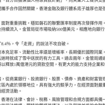
備「百分百擔保個人特惠貸款計劃」，向失業人士提供支
們攜手合作固然關鍵，香港金融及銀行體系底子雄厚也是
。面對重重挑戰，穩如磐石的聯繫匯率制度再次發揮作用
金持續流入，金管局從市場吸納500億美元，相應地向銀
8.4％，令「走資」的說法不攻自破。
資本充足率、流動性比率還是壞帳率，長期優於國際同業
低迷時就成了雪中送炭的有力工具。過去兩年，金管局通
得以釋放1萬億港元的貸款空間，有更大的能力支持企業和
廣，從商業銀行、投資銀行、股票、債券、資產和財富管
在區內處於領導地位，具有強大的競爭力，在經濟面對嚴
種經濟活動。
。香港在法律、會計、稅務、風險管理和合規方面都具備