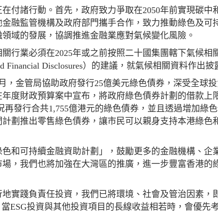
在付諸行動。首先，政府致力爭取在2050年前實現碳中
他金融監管機構及政府部門攜手合作，致力推動綠色及可
融領域的發展，協調推進金融業應對氣候變化風險。
關行業必須在2025年或之前按照二十國集團轄下氣候相
lated Financial Disclosures）的建議，就氣候相關資料作出
月，金管局協助政府發行25億美元綠色債券，深受全球投
在年度財政預算案中宣布，將政府綠色債券計劃的借款上
市況再發行合共1,755億港元的綠色債券，並且透過增加綠
們計劃推出零售綠色債券，讓市民可以親身支持本港綠色
綠色和可持續金融資助計劃」，鼓勵更多的金融機構、企
市場，我們也將加強在大灣區的推廣，進一步豐富香港的
行地實踐負責任投資，我們已將環境、社會及管治因素，
，當ESG投資與其他投資項目的長線收益相若時，會優先