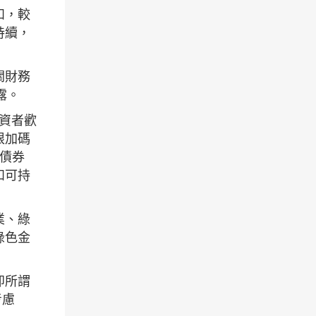
和，較
持續，
關財務
披露。
資者歡
限加碼
色債券
和可持
業、綠
綠色金
即所謂
考慮