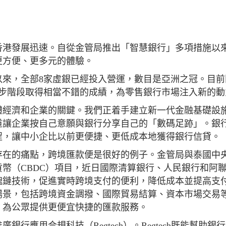
香港發展迅速。自從金管局推出「智慧銀行」多項措施以
更方便、更多元的體驗。
照以來，全部8家虛銀已經投入營運，數目是亞洲之冠。目
在起步階段取得相當不錯的成績，為零售銀行市場注入新的動
體經濟和企業的關鍵。我們正着手建立新一代金融基礎設
渠道讓企業按自己意願與銀行分享自己的「數碼足跡」。銀
程，讓中小企比以前更便捷、更低成本地獲得銀行信貸。
存在的痛點，跨境匯款便是很好的例子。金管局與泰國中
幣（CBDC）項目，近日國際清算銀行、人民銀行和阿
塊鏈技術，促進實時跨境支付的便利，降低成本並提高支
場景，包括跨境資金調撥、國際貿易結算、資本市場交易
、為公眾提供更便宜快捷的匯款服務。
行應用合規科技（Regtech）。Regtech既能幫助銀