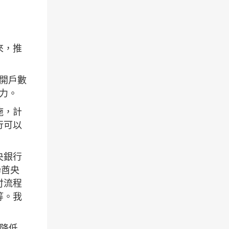
來，推
前開戶數
力。
施，計
行可以
央銀行
聯酋央
付流程
等。我
行降低