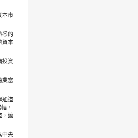
資本市
熟悉的
際資本
構投資
融業當
岸通道
增幅，
道，讓
具中央