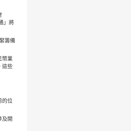
財
通」將
緊籌備
民幣業
。這些
前的位
涉及開