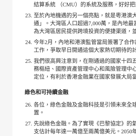
結算系統 （CMU）的系統及服務，好好
至於內地機遇的另一個亮點，就是粵港澳
通」。大灣區人口超過7,000萬，是內
為大灣區居民提供跨境投資的便捷渠道，
今年2月，內地和港澳監管當局簽署了合
工作，爭取早日開通這個大家熱切期待的
我們很高興注意到，在剛通過的國家十四
務樞紐、國際資產管理中心和風險管理中
定位，有利於香港金融業在國家發展大局
綠色和可持續金融
各位，綠色金融及金融科技是引領未來全
置。
先說綠色金融。為了實現《巴黎協定》的氣
支估計每年達一萬億至兩萬億美元。205