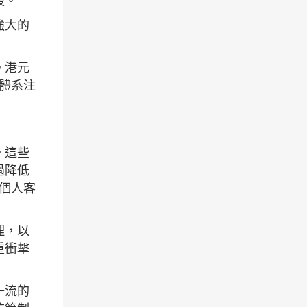
援。
強大的
。港元
行體系注
。這些
過降低
個人客
理，以
重衝擊
一流的