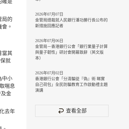
的確是
2026年07月07日
管局的
金管局總裁就人民銀行潘功勝行長公布的
新措施回應記者
機會。
2026年07月06日
金管局－香港銀行公會「銀行業量子計算
與量子韌性」研討會開幕致辭（英文版
首當其
本）
、保就
2026年07月02日
為中小
香港銀行公會「分清騙徒『偽』術 睇實
自己荷包」全民防騙教育工作啟動禮主題
取喘息
演講
涉及金
查看全部
化去年