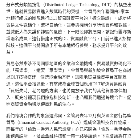
分布式分類帳技術（Distributed Ledger Technology, DLT）的橫空出
世，造就貿易融資進入數碼時代的契機。金管局去年聯同由5家本
地銀行組成的團隊進行DLT貿易融資平台的「概念驗證」，成功將
貿易文件數碼化、流程自動化、讓參與機構分享所需資料和數據，
並減低人為失誤和詐騙的風險。下一階段即將展開，該銀行團隊新
增兩名成員，進行搭建正式的DLT貿易融資平台，目前已進入招標
階段。這個平台將開放予所有本地銀行參與，務求提升平台的效
益。
貿易必然牽涉不同國家地區的企業和金融機構，貿易融資數碼化不
能「獨樂樂」，還要「眾樂樂」。金管局與新加坡金管局正在商討
以DLT技術搭建一個跨境金融基建，讓兩地貿易融資平台互聯互
通。這個平台接通後，有望成為全球首個應用DLT解決貿易融資
「費紙失時」老問題的方案，也將開放予我們的其他貿易夥伴加
入，既充分體現我們擁抱科技創新，也凸顯我們通過跨境合作、促
進商貿資金融通以便商利民的決心。
我們跨境合作的對象無遠弗屆，金管局去年12月與英國金融行為監
管局（Financial Conduct Authority, FCA）達成金融科技合作協議，
而每年的「倫敦－香港人民幣論壇」亦已拓闊為「倫敦－香港金融
服務業論壇」，涵蓋金融科技和一帶一路等議題。下次會議將在12