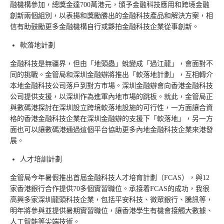
融機構參加，總獎金達700萬港元，頒予金融科技應用和跨境金融
創新兩個組別，以表揚和獎勵勝出的金融科技產品和解決方案，相
信有助鼓勵更多金融機構自行或夥拍金融科技企業從事創新。
軟落地計劃
金融科技是無疆界，但由「地頭蟲」蛻變成「過江龍」，會面對不
同的挑戰。金管局和深圳金融辦將推出「軟落地計劃」，互相轉介
本地金融科技公司落戶到對方市場。深圳金融辦會向香港金融科技
公司提供支援，以深圳作為進軍內地市場的跳板。就此，金管局正
與數碼港探討在深圳設立跨境軟落地設施的可行性，一方面讓合資
格的香港金融科技企業在深圳金融辦的支援下「軟落地」，另一方
面也可以讓數碼港通過這個平台協助更多內地金融科技企業來港發
展。
人才培訓計劃
金管局今年暑假推出首屆金融科技人才培育計劃（FCAS），與12
家香港銀行合作提供70多個實習職位。承接着FCAS的成功，我很
高興多家深圳龍頭科技企業，包括平安科技、微眾銀行、騰訊等，
明年將參與並提供暑期實習職位，讓香港學生有機會接觸大數據、
人工智能等尖端技術。