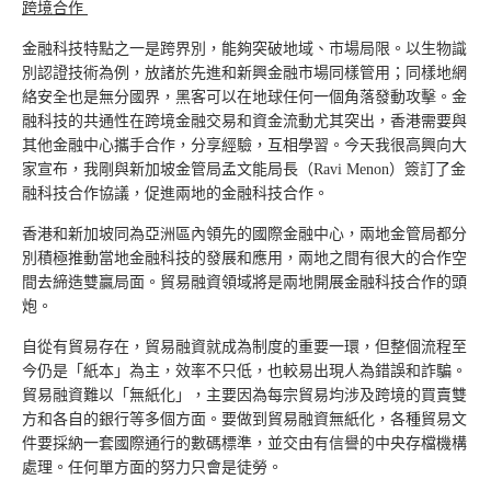
跨境合作
金融科技特點之一是跨界別，能夠突破地域、市場局限。以生物識
別認證技術為例，放諸於先進和新興金融市場同樣管用；同樣地網
絡安全也是無分國界，黑客可以在地球任何一個角落發動攻擊。金
融科技的共通性在跨境金融交易和資金流動尤其突出，香港需要與
其他金融中心攜手合作，分享經驗，互相學習。今天我很高興向大
家宣布，我剛與新加坡金管局孟文能局長（Ravi Menon）簽訂了金
融科技合作協議，促進兩地的金融科技合作。
香港和新加坡同為亞洲區內領先的國際金融中心，兩地金管局都分
別積極推動當地金融科技的發展和應用，兩地之間有很大的合作空
間去締造雙贏局面。貿易融資領域將是兩地開展金融科技合作的頭
炮。
自從有貿易存在，貿易融資就成為制度的重要一環，但整個流程至
今仍是「紙本」為主，效率不只低，也較易出現人為錯誤和詐騙。
貿易融資難以「無紙化」，主要因為每宗貿易均涉及跨境的買賣雙
方和各自的銀行等多個方面。要做到貿易融資無紙化，各種貿易文
件要採納一套國際通行的數碼標準，並交由有信譽的中央存檔機構
處理。任何單方面的努力只會是徒勞。