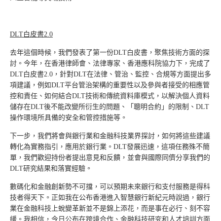
DLT
白皮書
2.0
去年這個時候，我們發表了第一份DLT白皮書，聚焦技術方面的探
討。今年，在香港律師會、法律專家、香港應科院協力下，完成了
DLT白皮書2.0，針對DLT在法律、管治、監控、合規等方面提出多
項建議，例如DLT平台管治架構的重要性以及參與者接受的相應管
控和責任、如何結合DLT技術和傳統資料庫模式，以解決個人資料
儲存在DLT後不能改變所衍生的問題、「聰明合約」的限制、DLT
操作環境所具備的安全和管控措施等。
下一步，我們將會與銀行業和金融科技業界探討，如何將這些建議
轉化為實務指引，應用於銀行業。DLT發展迅速，這項任務殊不簡
單，我們歡迎持份者提出意見和反饋，並會與國際同儕分享我們的
DLT研究結果和落實經驗。
數碼化和金融創新勢不可擋，可以預期未來銀行和支付服務是得科
技者得天下。正如我在公布香港進入智慧銀行新紀元時說過，銀行
業在金融科技上蛻變革新並不是錦上添花，而是事在必行、刻不容
緩。我相信，今日公布在跨境合作、金融科技研究和人才培訓方面