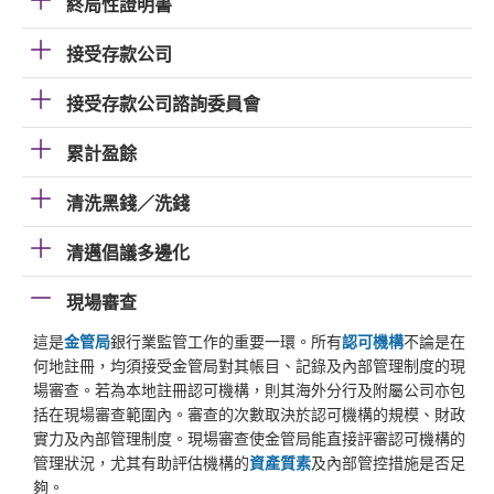
終局性證明書
接受存款公司
接受存款公司諮詢委員會
累計盈餘
清洗黑錢／洗錢
清邁倡議多邊化
現場審查
這是
金管局
銀行業監管工作的重要一環。所有
認可機構
不論是在
何地註冊，均須接受金管局對其帳目、記錄及內部管理制度的現
場審查。若為本地註冊認可機構，則其海外分行及附屬公司亦包
括在現場審查範圍內。審查的次數取決於認可機構的規模、財政
實力及內部管理制度。現場審查使金管局能直接評審認可機構的
管理狀況，尤其有助評估機構的
資產質素
及內部管控措施是否足
夠。