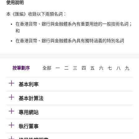
使用說明
本《匯編》收錄以下兩類名詞：
在香港貨幣、銀行與金融體系內有重要用途的一般技術名詞；
和
在香港貨幣、銀行與金融體系內具有獨特涵義的特別名詞
按筆劃序
全部
一
二
三
四
五
六
七
八
九
十
基本利率
基本計算法
專用網站
執行董事