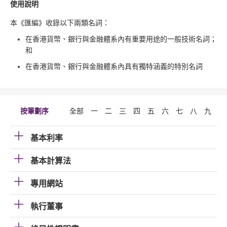
使用說明
本《匯編》收錄以下兩類名詞：
在香港貨幣、銀行與金融體系內有重要用途的一般技術名詞；
和
在香港貨幣、銀行與金融體系內具有獨特涵義的特別名詞
按筆劃序
全部
一
二
三
四
五
六
七
八
九
十
基本利率
基本計算法
專用網站
執行董事