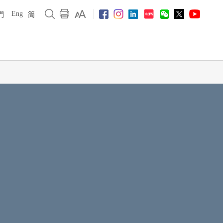
Eng
們
简