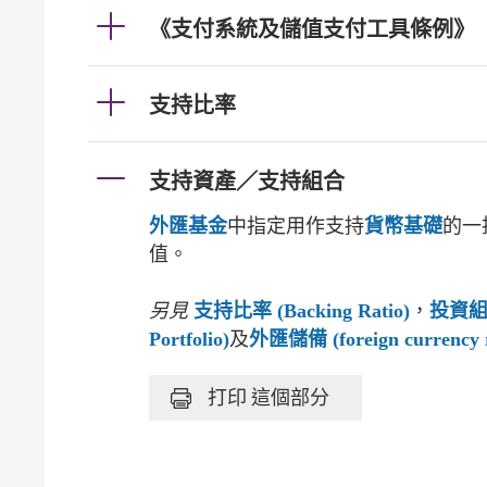
《支付系統及儲值支付工具條例》
支持比率
支持資產／支持組合
外匯基金
中指定用作支持
貨幣基礎
的一
值。
另見
支持比率 (Backing Ratio)
，
投資組合 
Portfolio)
及
外匯儲備 (foreign currency r
打印
這個部分