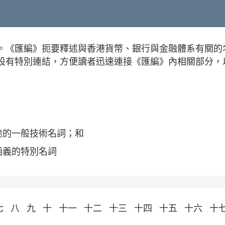
。《匯編》扼要釋述與香港貨幣、銀行與金融體系有關的
設有特別連結，方便讀者迅速連接《匯編》內相關部分，
途的一般技術名詞；和
涵義的特別名詞
七
八
九
十
十一
十二
十三
十四
十五
十六
十