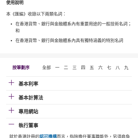
使用說明
本《匯編》收錄以下兩類名詞：
在香港貨幣、銀行與金融體系內有重要用途的一般技術名詞；
和
在香港貨幣、銀行與金融體系內具有獨特涵義的特別名詞
按筆劃序
全部
一
二
三
四
五
六
七
八
九
十
基本利率
基本計算法
專用網站
執行董事
就於香港註冊的
認可機構
而言，指除擔任董事職能外，另須肩負