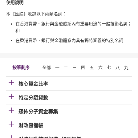
使用說明
本《匯編》收錄以下兩類名詞：
在香港貨幣、銀行與金融體系內有重要用途的一般技術名詞；
和
在香港貨幣、銀行與金融體系內具有獨特涵義的特別名詞
按筆劃序
全部
一
二
三
四
五
六
七
八
九
十
核心資金比率
特定分類貸款
恐怖分子資金籌集
財政儲備帳