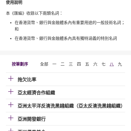
使用說明
本《匯編》收錄以下兩類名詞：
在香港貨幣、銀行與金融體系內有重要用途的一般技術名詞；
和
在香港貨幣、銀行與金融體系內具有獨特涵義的特別名詞
按筆劃序
全部
一
二
三
四
五
六
七
八
九
十
拖欠比率
亞太經濟合作組織
亞洲太平洋反清洗黑錢組織（亞太反清洗黑錢組織）
亞洲開發銀行