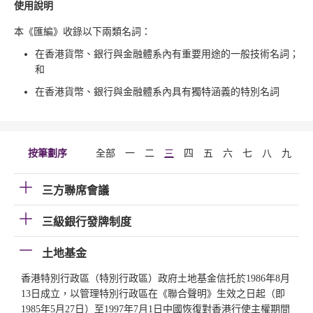
使用說明
本《匯編》收錄以下兩類名詞：
在香港貨幣、銀行與金融體系內有重要用途的一般技術名詞；
和
在香港貨幣、銀行與金融體系內具有獨特涵義的特別名詞
按筆劃序
全部
一
二
三
四
五
六
七
八
九
十
三方聯席會議
三級銀行發牌制度
土地基金
香港特別行政區（特別行政區）政府土地基金信托於1986年8月
13日成立，以管理特別行政區在《聯合聲明》生效之日起（即
1985年5月27日）至1997年7月1日中國恢復對香港行使主權期間