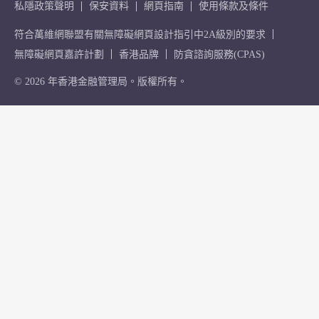
私隱政策聲明
保安資料
網頁指南
使用條款及條件
符合萬維網聯盟有關無障礙網頁設計指引中2A級別的要求
無障礙網頁嘉許計劃
香港品牌
防貪諮詢服務(CPAS)
© 2026 年香港金融管理局。版權所有。