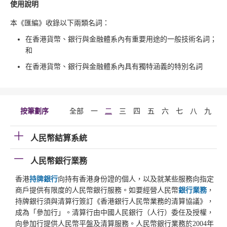
使用說明
本《匯編》收錄以下兩類名詞：
在香港貨幣、銀行與金融體系內有重要用途的一般技術名詞；
和
在香港貨幣、銀行與金融體系內具有獨特涵義的特別名詞
按筆劃序
全部
一
二
三
四
五
六
七
八
九
十
人民幣結算系統
人民幣銀行業務
香港
持牌銀行
向持有香港身份證的個人，以及就某些服務向指定
商戶提供有限度的人民幣銀行服務。如要經營人民幣
銀行業務
，
持牌銀行須與清算行簽訂《香港銀行人民幣業務的清算協議》，
成為「參加行」。清算行由中國人民銀行（人行）委任及授權，
向參加行提供人民幣平盤及清算服務。人民幣銀行業務於2004年