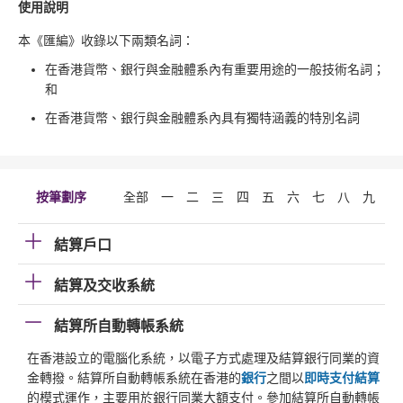
使用說明
本《匯編》收錄以下兩類名詞：
在香港貨幣、銀行與金融體系內有重要用途的一般技術名詞；
和
在香港貨幣、銀行與金融體系內具有獨特涵義的特別名詞
按筆劃序
全部
一
二
三
四
五
六
七
八
九
十
結算戶口
結算及交收系統
結算所自動轉帳系統
在香港設立的電腦化系統，以電子方式處理及結算銀行同業的資
金轉撥。結算所自動轉帳系統在香港的
銀行
之間以
即時支付結算
的模式運作，主要用於銀行同業大額支付。參加結算所自動轉帳