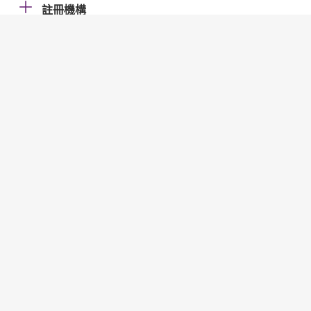
註冊機構
貸存比率
貸款分類制度
貸款與估值比率
程序覆檢委員會
開放應用程式介面
最後貸款人
策略性資產配置
策略性資產組合
貼現率