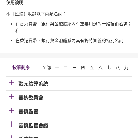
使用說明
本《匯編》收錄以下兩類名詞：
在香港貨幣、銀行與金融體系內有重要用途的一般技術名詞；
和
在香港貨幣、銀行與金融體系內具有獨特涵義的特別名詞
按筆劃序
全部
一
二
三
四
五
六
七
八
九
十
歐元結算系統
審核委員會
審慎監管
審慎監管會議