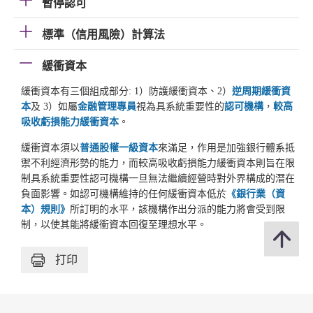
暫停認可
標準（信用風險）計算法
緩衝資本
緩衝資本有三個組成部分: 1）防護緩衝資本、2）
逆周期緩衝資
本
及 3）如屬
金融管理專員
視為具系統重要性的
認可機構
，
較高
吸收虧損能力緩衝資本
。
緩衝資本須以
普通股權一級資本
來滿足，作用是加強銀行體系抵
禦不利經濟形勢的能力，而較高吸收虧損能力緩衝資本則旨在限
制具系統重要性認可機構一旦無法繼續經營時對外界構成的潛在
負面影響。如認可機構維持的任何緩衝資本低於
《銀行業（資
本）規則》
所訂明的水平，該機構作出分派的能力將會受到限
制，以使其能將緩衝資本回復至理想水平。
打印