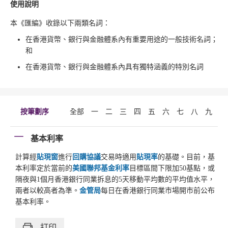
使用說明
本《匯編》收錄以下兩類名詞：
在香港貨幣、銀行與金融體系內有重要用途的一般技術名詞；
和
在香港貨幣、銀行與金融體系內具有獨特涵義的特別名詞
按筆劃序
全部
一
二
三
四
五
六
七
八
九
十
基本利率
計算經
貼現窗
進行
回購協議
交易時適用
貼現率
的基礎。目前，基
本利率定於當前的
美國聯邦基金利率
目標區間下限加50基點，或
隔夜與1個月香港銀行同業拆息的5天移動平均數的平均值水平，
兩者以較高者為準。
金管局
每日在香港銀行同業市場開市前公布
基本利率。
打印