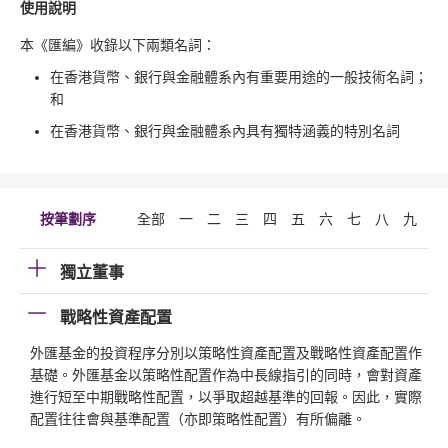
使用說明
本《匯編》收錄以下兩類名詞：
在香港貨幣、銀行與金融體系內有重要用途的一般技術名詞；
和
在香港貨幣、銀行與金融體系內具有獨特涵義的特別名詞
按筆劃序
全部
一
二
三
四
五
六
七
八
九
十
獨立董事
戰略性資產配置
外匯基金的投資程序分別以策略性資產配置及戰略性資產配置作
基礎。外匯基金以策略性配置作為中長線指引的同時，會對資產
進行短至中期戰略性配置，以爭取超越基準的回報。因此，實際
配置往往會與基準配置（亦即策略性配置）有所偏離。