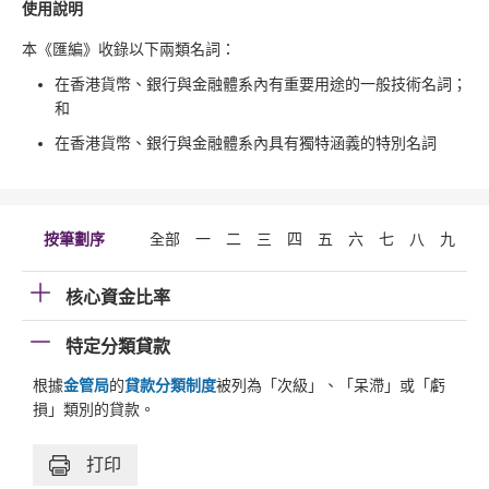
使用說明
本《匯編》收錄以下兩類名詞：
在香港貨幣、銀行與金融體系內有重要用途的一般技術名詞；
和
在香港貨幣、銀行與金融體系內具有獨特涵義的特別名詞
按筆劃序
全部
一
二
三
四
五
六
七
八
九
十
核心資金比率
特定分類貸款
根據
金管局
的
貸款分類制度
被列為「次級」、「呆滯」或「虧
損」類別的貸款。
打印