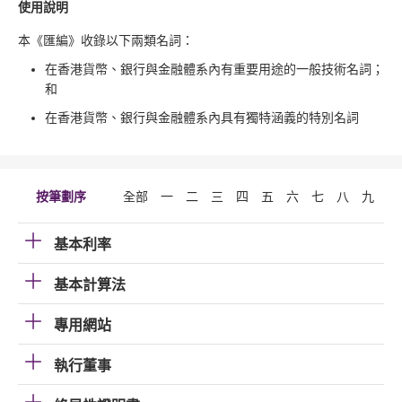
使用說明
本《匯編》收錄以下兩類名詞：
在香港貨幣、銀行與金融體系內有重要用途的一般技術名詞；
和
在香港貨幣、銀行與金融體系內具有獨特涵義的特別名詞
按筆劃序
全部
一
二
三
四
五
六
七
八
九
十
基本利率
基本計算法
專用網站
執行董事