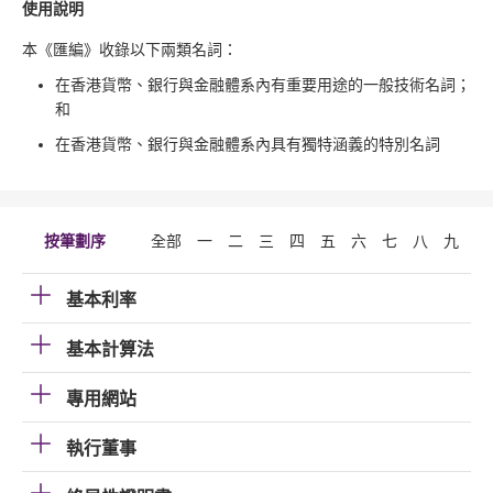
使用說明
本《匯編》收錄以下兩類名詞：
在香港貨幣、銀行與金融體系內有重要用途的一般技術名詞；
和
在香港貨幣、銀行與金融體系內具有獨特涵義的特別名詞
按筆劃序
全部
一
二
三
四
五
六
七
八
九
十
基本利率
基本計算法
專用網站
執行董事