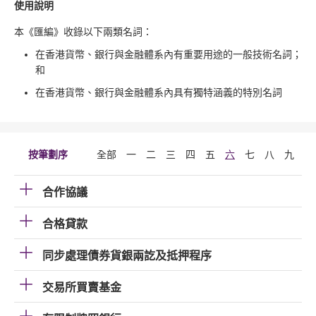
使用說明
本《匯編》收錄以下兩類名詞：
在香港貨幣、銀行與金融體系內有重要用途的一般技術名詞；
和
在香港貨幣、銀行與金融體系內具有獨特涵義的特別名詞
按筆劃序
全部
一
二
三
四
五
六
七
八
九
十
合作協議
合格貸款
同步處理債券貨銀兩訖及抵押程序
交易所買賣基金