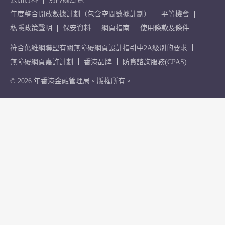
年度整合開放數據計劃（包含空間數據計劃）
平等機會
私隱政策聲明
保安資料
網頁指南
使用條款及條件
符合萬維網聯盟有關無障礙網頁設計指引中2A級別的要求
無障礙網頁嘉許計劃
香港品牌
防貪諮詢服務(CPAS)
© 2026 年香港金融管理局。版權所有。