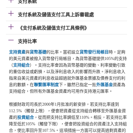
支付系統
支付系統及儲值支付工具上訴審裁處
《支付系統及儲值支付工具條例》
支持比率
支持資產
與
貨幣基礎
的比率。當初設立
貨幣發行局帳目
時，足夠
的美元資產被撥入貨幣發行局帳目，為貨幣基礎提供105%的支持
（
支持組合
）。支持比率會因為貨幣基礎的變動、利率變動引致
的重估收益或虧損，以及淨利息收入的影響而升跌。淨利息收入
指來自美元資產的利息收益超過就外匯基金票據及債券支付的利
息的數額。在
聯繫匯率制度
下，雖然已指定一批
外匯基金
資產為
支持組合，但所有外匯基金資產均可用作支持港元匯率。
根據財政司司長於2000年1月批准的新安排，若支持比率達到
112.5%（觸發上限），便會把資產從支持組合轉移至外匯基金資
產的
投資組合
，從而把支持比率調低至110%。相反，若支持比率
降至低於105%（觸發下限），便會把投資組合的資產注入支持組
合，使比率回升至107.5%。這項措施一方面可以提高過剩資產的