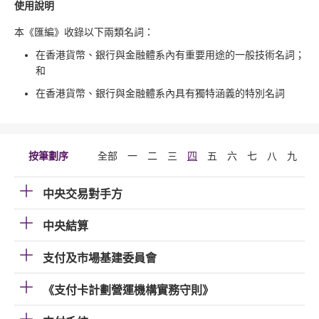
使用說明
本《匯編》收錄以下兩類名詞：
在香港貨幣、銀行與金融體系內有重要用途的一般技術名詞；
和
在香港貨幣、銀行與金融體系內具有獨特涵義的特別名詞
按筆劃序
全部
一
二
三
四
五
六
七
八
九
十
中央交易對手方
中央結算
支付及市場基建委員會
《支付卡計劃營運機構實務守則》