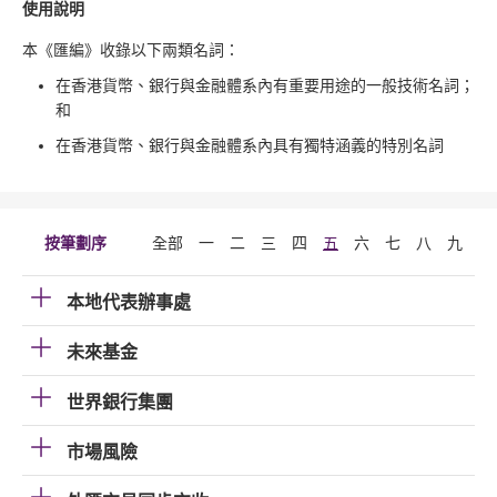
使用說明
本《匯編》收錄以下兩類名詞：
在香港貨幣、銀行與金融體系內有重要用途的一般技術名詞；
和
在香港貨幣、銀行與金融體系內具有獨特涵義的特別名詞
按筆劃序
全部
一
二
三
四
五
六
七
八
九
十
本地代表辦事處
未來基金
世界銀行集團
市場風險