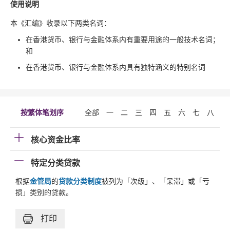
使用说明
本《汇编》收录以下两类名词：
在香港货币、银行与金融体系内有重要用途的一般技术名词；
和
在香港货币、银行与金融体系内具有独特涵义的特别名词
按繁体笔划序
全部
一
二
三
四
五
六
七
八
九
核心资金比率
特定分类贷款
根据
金管局
的
贷款分类制度
被列为「次级」、「呆滞」或「亏
损」类别的贷款。
打印