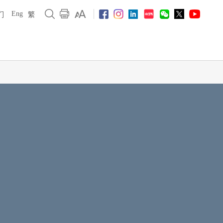
Eng
们
繁