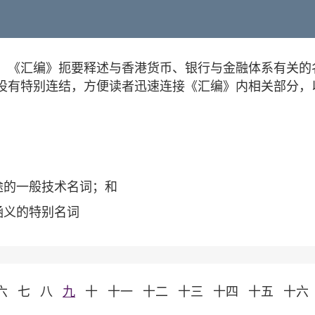
。《汇编》扼要释述与香港货币、银行与金融体系有关的
设有特别连结，方便读者迅速连接《汇编》内相关部分，
途的一般技术名词；和
涵义的特别名词
六
七
八
九
十
十一
十二
十三
十四
十五
十六