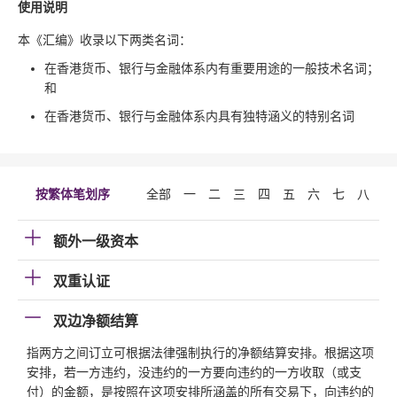
使用说明
本《汇编》收录以下两类名词：
在香港货币、银行与金融体系内有重要用途的一般技术名词；
和
在香港货币、银行与金融体系内具有独特涵义的特别名词
按繁体笔划序
全部
一
二
三
四
五
六
七
八
九
额外一级资本
双重认证
双边净额结算
指两方之间订立可根据法律强制执行的净额结算安排。根据这项
安排，若一方违约，没违约的一方要向违约的一方收取（或支
付）的金额，是按照在这项安排所涵盖的所有交易下，向违约的