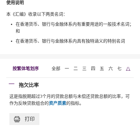
使用说明
本《汇编》收录以下两类名词：
在香港货币、银行与金融体系内有重要用途的一般技术名词；
和
在香港货币、银行与金融体系内具有独特涵义的特别名词
按繁体笔划序
全部
一
二
三
四
五
六
七
八
九
拖欠比率
这是指脱期超过3个月的贷款总额与未偿还贷款总额的比率，可
作为反映贷款组合的
资产质素
的指标。
打印